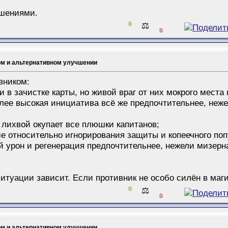
чшениями.
0
⚖️
0
ом и альтернативном улучшении
вником:
и в зачистке карты, но живой враг от них мокрого места 
более высокая инициатива всё же предпочтительнее, не
 с лихвой окупает все плюшки капитанов;
ыше относительно игнорирования защиты и копеечного поп
ий урон и регенерация предпочтительнее, нежели мизер
т ситуации зависит. Если противник не особо силён в маг
0
⚖️
0
ом и альтернативном улучшении