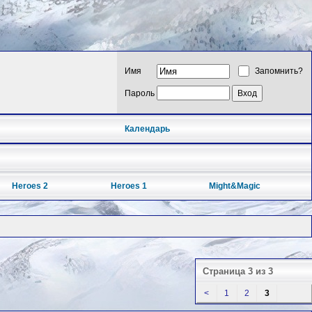
Имя
Запомнить?
Пароль
Календарь
Heroes 2
Heroes 1
Might&Magic
Страница 3 из 3
<
1
2
3