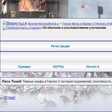
Форум HeroesWorld-а
>
Герои Меча и Магии V (Heroes of Mi
Об обычном и альтернативном улучшении
Регистрация
Турниры
КАРТЫ
Heroes 6
Лига Теней
Тёмные эльфы в Героях V: история подземелий, способности, 