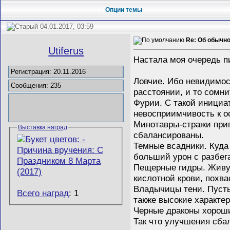
Опции темы
04.01.2017, 03:59
Re: Об обычн
Utiferus
Настала моя очередь 
Регистрация: 20.11.2016
Ловчие. Ибо невидимо
Сообщения: 235
расстоянии, и то сомн
Фурии. С такой инициа
невосприимчивость к о
Минотавры-стражи приг
Выставка наград
сбалансированы.
Темные всадники. Куда
больший урон с разбег
Пещерные гидры. Живуч
кислотной крови, похва
Владычицы тени. Пусть 
Всего наград
: 1
также высокие характе
Черные драконы хороши
Так что улучшения сба