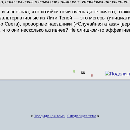
и, полезны лишь в немногих сражениях. Невидимости хватит 
и я осознал, что хозяйки ночи очень даже ничего, этак
зальтернативные из Лиги Теней — это мегеры (инициати
 Света), проворные наездники («Случайная атака» [верн
о, что они несколько активнее? Не слишком-то эффектив
0
⚖️
0
«
Предыдущая тема
|
Следующая тема
»