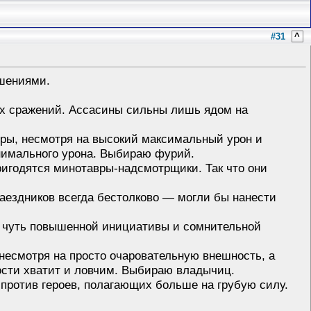
#31
^
шениями.
х сражений. Ассасины сильны лишь ядом на
еры, несмотря на высокий максимальный урон и
инимального урона. Выбираю фурий.
ригодятся минотавры-надсмотрщики. Так что они
аездников всегда бестолково — могли бы нанести
е чуть повышенной инициативы и сомнительной
 несмотря на просто очаровательную внешность, а
ости хватит и ловчим. Выбираю владычиц.
против героев, полагающих больше на грубую силу.