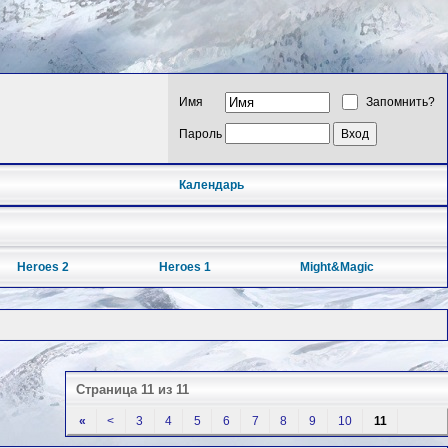
Имя
Запомнить?
Пароль
Календарь
Heroes 2
Heroes 1
Might&Magic
Страница 11 из 11
«
<
3
4
5
6
7
8
9
10
11