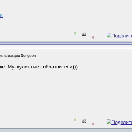
am
0
⚖️
0
ие фракции Dungeon
ке. Мускулистые соблазнители)))
0
⚖️
0