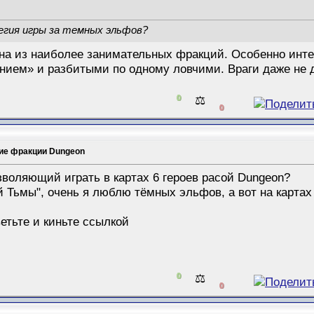
гия игры за темных эльфов?
дна из наиболее занимательных фракций. Особенно инте
нием» и разбитыми по одному ловчими. Враги даже не 
0
⚖️
0
ие фракции Dungeon
зволяющий играть в картах 6 героев расой Dungeon?
й Тьмы", очень я люблю тёмных эльфов, а вот на картах
етьте и киньте ссылкой
0
⚖️
0