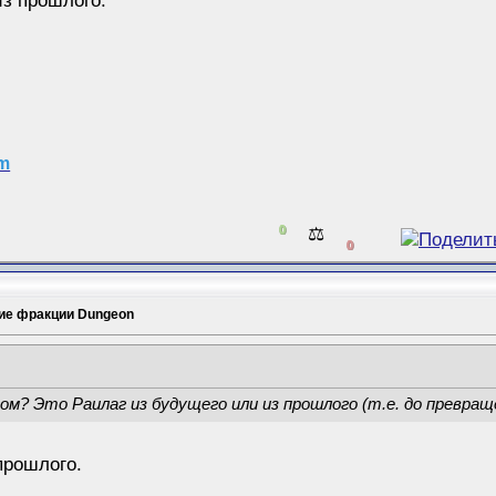
из прошлого.
am
0
⚖️
0
ие фракции Dungeon
ом? Это Раилаг из будущего или из прошлого (т.е. до превращ
прошлого.