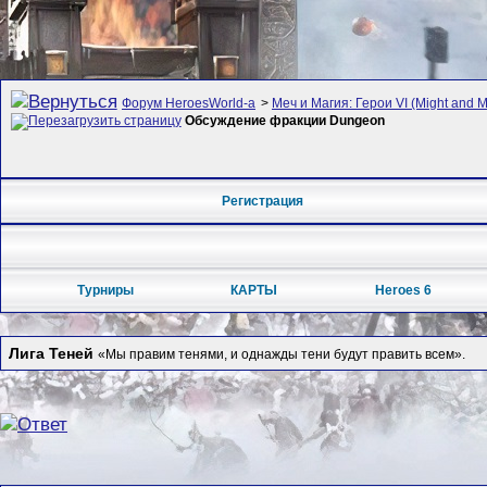
Форум HeroesWorld-а
>
Меч и Магия: Герои VI (Might and M
Обсуждение фракции Dungeon
Регистрация
Турниры
КАРТЫ
Heroes 6
Лига Теней
«Мы правим тенями, и однажды тени будут править всем».