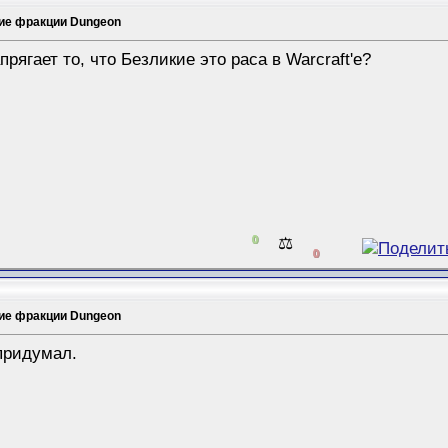
ие фракции Dungeon
рягает то, что Безликие это раса в Warcraft'е?
0
⚖️
0
ие фракции Dungeon
 придумал.