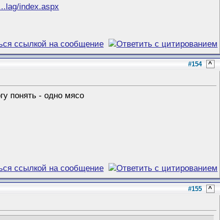
..lag/index.aspx
#154
^
гу понять - одно мясо
#155
^