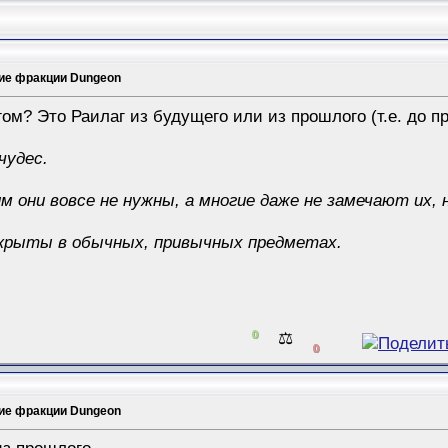
ие фракции Dungeon
ом? Это Раилаг из будущего или из прошлого (т.е. до 
чудес.
м они вовсе не нужны, а многие даже не замечают их, н
сокрыты в обычных, привычных предметах.
0
⚖️
0
ие фракции Dungeon