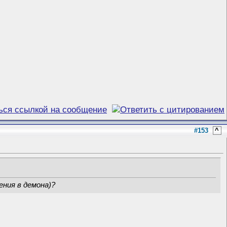
#153
^
ения в демона)?