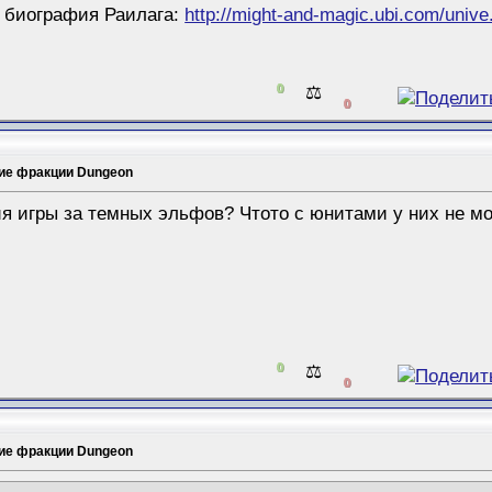
ая биография Раилага:
http://might-and-magic.ubi.com/unive.
0
⚖️
0
ие фракции Dungeon
я игры за темных эльфов? Чтото с юнитами у них не мо
0
⚖️
0
ие фракции Dungeon