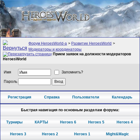
Форум HeroesWorld-а
>
Развитие HeroesWorld
>
Модераторы и координаторы
Прием заявок на должности модераторов
HeroesWorld
Имя
Запомнить?
Пароль
Регистрация
Справка
Пользователи
Календарь
Быстрая навигация по основным разделам форума:
Турниры
КАРТЫ
Heroes 6
Heroes 5
Heroes 4
Heroes 3
Heroes 2
Heroes 1
Might&Magic