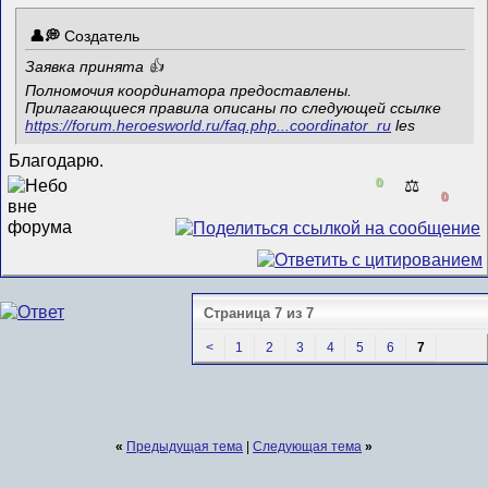
Создатель
Заявка принята 👍
Полномочия координатора предоставлены.
Прилагающиеся правила описаны по следующей ссылке
https://forum.heroesworld.ru/faq.php...coordinator_ru
les
Благодарю.
0
⚖️
0
Страница 7 из 7
<
1
2
3
4
5
6
7
«
Предыдущая тема
|
Следующая тема
»