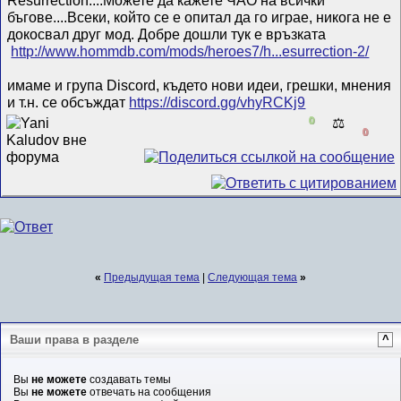
бъгове....Всеки, който се е опитал да го играе, никога не е
докосвал друг мод. Добре дошли тук е връзката
http://www.hommdb.com/mods/heroes7/h...esurrection-2/
имаме и група Discord, където нови идеи, грешки, мнения
и т.н. се обсъждат
https://discord.gg/vhyRCKj9
0
⚖️
0
«
Предыдущая тема
|
Следующая тема
»
Ваши права в разделе
^
Вы
не можете
создавать темы
Вы
не можете
отвечать на сообщения