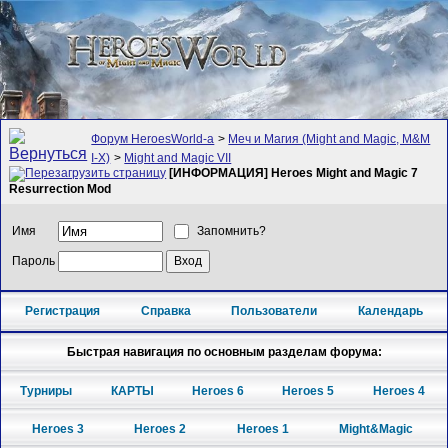
Форум HeroesWorld-а
>
Меч и Магия (Might and Magic, M&M
I-X)
>
Might and Magic VII
[ИНФОРМАЦИЯ] Heroes Might and Magic 7
Resurrection Mod
Имя
Запомнить?
Пароль
Регистрация
Справка
Пользователи
Календарь
Быстрая навигация по основным разделам форума:
Турниры
КАРТЫ
Heroes 6
Heroes 5
Heroes 4
Heroes 3
Heroes 2
Heroes 1
Might&Magic