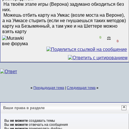
На твоём этапе игры (Верона) задумано обходиться без
них.
Можешь отбить карту на Умкас (возле моста на Вероне),
а на Умкасе стырить (если не гнушаешься таких методов)
карту на Безымянный, а там уже и на Шеттере можно
взять карту
0
⚖️
0
«
Предыдущая тема
|
Следующая тема
»
Ваши права в разделе
^
Вы
не можете
создавать темы
Вы
не можете
отвечать на сообщения
Вы
не можете
прикреплять файлы