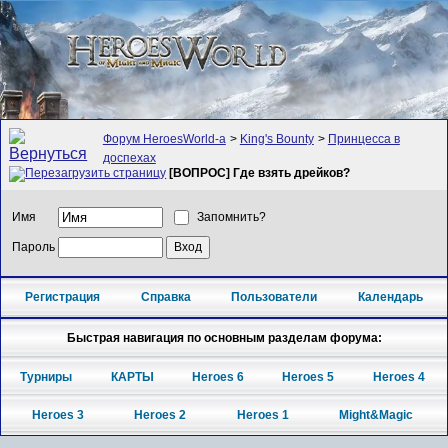
Форум HeroesWorld-а
>
King's Bounty
>
Принцесса в
доспехах
[ВОПРОС] Где взять дрейков?
Имя
Запомнить?
Пароль
Регистрация
Справка
Пользователи
Календарь
Быстрая навигация по основным разделам форума:
Турниры
КАРТЫ
Heroes 6
Heroes 5
Heroes 4
Heroes 3
Heroes 2
Heroes 1
Might&Magic