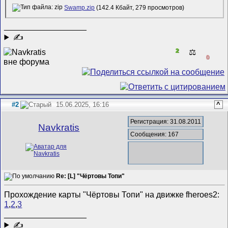
Swamp.zip
(142.4 Кбайт, 279 просмотров)
__________________
✍
2
⚖️
0
#2
15.06.2025, 16:16
^
Регистрация: 31.08.2011
Navkratis
Сообщения: 167
Re: [L] "Чёртовы Топи"
Прохождение карты "Чёртовы Топи" на движке fheroes2:
1
,
2
,
3
__________________
✍