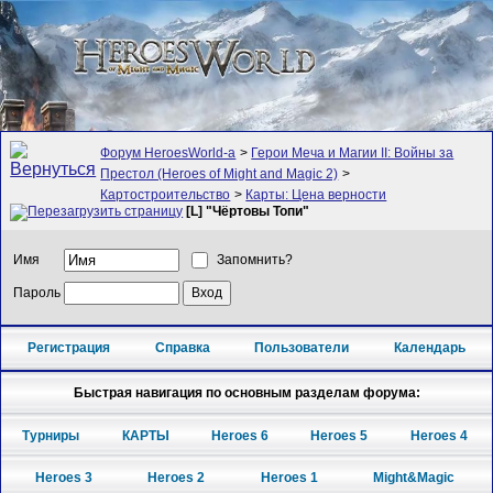
Форум HeroesWorld-а
>
Герои Меча и Магии II: Войны за
Престол (Heroes of Might and Magic 2)
>
Картостроительство
>
Карты: Цена верности
[L] "Чёртовы Топи"
Имя
Запомнить?
Пароль
Регистрация
Справка
Пользователи
Календарь
Быстрая навигация по основным разделам форума:
Турниры
КАРТЫ
Heroes 6
Heroes 5
Heroes 4
Heroes 3
Heroes 2
Heroes 1
Might&Magic