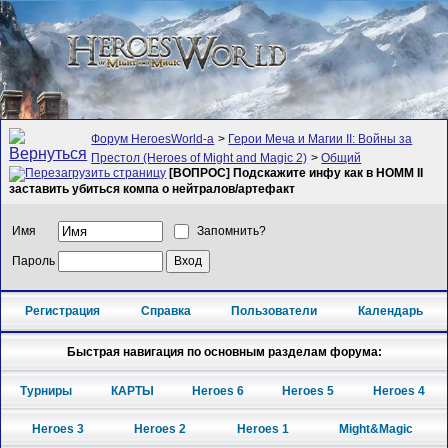
Форум HeroesWorld-а
>
Герои Меча и Магии II: Войны за
Престол (Heroes of Might and Magic 2)
>
Общий
[ВОПРОС] Подскажите инфу как в HOMM II
заставить убиться компа о нейтралов/артефакт
Имя
Запомнить?
Пароль
Регистрация
Справка
Пользователи
Календарь
Быстрая навигация по основным разделам форума:
Турниры
КАРТЫ
Heroes 6
Heroes 5
Heroes 4
Heroes 3
Heroes 2
Heroes 1
Might&Magic