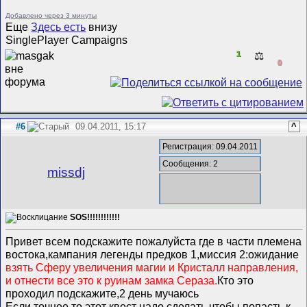
Добавлено через 3 минуты
Еще
Здесь есть
внизу
SinglePlayer Campaigns
1
⚖️
0
#6
09.04.2011, 15:17
^
Регистрация: 09.04.2011
Сообщения: 2
missdj
SOS!!!!!!!!!!!!
Привет всем подскажите пожалуйста где в части племена
востока,кампания легенды предков 1,миссия 2:ожидание
взять Сферу увеличения магии и Кристалл направления,
и отнести все это к руинам замка Сераза.
Кто это
проходил подскажите,2 день мучаюсь
Если точнее,то этот квест надо сделать чтобы попасть к