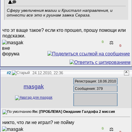
Сферу увеличения магии и Кристалл направления, и
отнести все это к руинам замка Сераза.
что эт ваще такое? если кто прошел, прошу помощи или
подсказки.
0
⚖️
0
#2
24.12.2010, 22:36
^
Регистрация: 18.06.2010
masgak
Сообщения: 379
Re: [ПРОБЛЕМА] Ожидание Галдофа 2 миссия
никто, что ли не играл? не пойму
0
⚖️
0