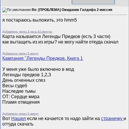
Re: [ПРОБЛЕМА] Ожидание Галдофа 2 миссия
я постараюсь выложить, это hmm5
Добавлено через 3 часа 43 минуты
Карта называется Легенды Предков (есть 3 части)
как вытащить из из игры? не могу найти откуда скачал
Добавлено через 5 минут
Кампания "Легенды Предков. Книга 1
У меня уже было включено в мод
Легенды предков 1,2,3
День огненных слез
Весы судеб
Наследие тьмы
ОТ: Сердце мира
Пламя отмщения
Добавлено через 5 минут
Вот
Нашел
если не качается то надо зайти на
страничку
и
оттуда скачать