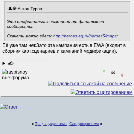
Антон Туров
Это неофициальные кампании от фанатского
сообщества.
Скачать можно здесь:
http://heroes.ag.ru/heroes5/maps/
Её уже там нет.Зато эта кампания есть в EWA (входит в
сборник карт,сценариев и кампаний модификации).
__________________
✍
0
⚖️
0
«
Предыдущая тема
|
Следующая тема
»