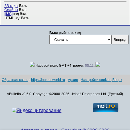
BB-коды
Вкл.
Смайлы
Вкл.
[IMG]
код
Вкл.
HTML код
Вкл.
Быстрый переход
Часовой пояс GMT +4, время:
08:11
.
Обратная связь
-
https://heroesworld.ru
-
Архив
-
Настройки cookies
Вверх
vBulletin v3.5.0, Copyright ©2000-2026, Jelsoft Enterprises Ltd. (Русский)