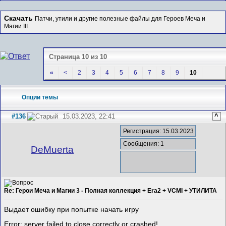
Скачать
Патчи, утили и другие полезные файлы для Героев Меча и
Магии III.
Страница 10 из 10
«
<
2
3
4
5
6
7
8
9
10
Опции темы
#136
15.03.2023, 22:41
^
Регистрация: 15.03.2023
Сообщения: 1
DeMuerta
Re: Герои Меча и Магии 3 - Полная коллекция + Era2 + VCMI + УТИЛИТА
Выдает ошибку при попытке начать игру
Error: server failed to close correctly or crashed!