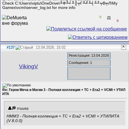
Check C:\Users\viplu\OneDrive\╨Ф╨╛╨║╤Г╨╝╨╡╨╜╤В╤Л\My
Games\vcmi\server_log.txt for more info
0
⚖️
0
#137
13.04.2026, 15:02
^
Регистрация: 13.04.2026
Сообщения: 1
VikingV
Re: Герои Меча и Магии 3 - Полная коллекция + TC + Era2 + VCMI + УТИЛ
ИТА
rruuss
HMM3 - Полная коллекция + TC + Era2 + VCMI + УТИЛИТА
(V 8.0.0)