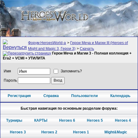
Форум HeroesWorld-а
>
Герои Меча и Магии III (Heroes of
Might and Magic 3, Герои 3)
>
Скачать
Герои Меча и Магии 3 - Полная коллекция +
Era2 + VCMI + УТИЛИТА
Имя
Запомнить?
Пароль
Регистрация
Справка
Пользователи
Календарь
Быстрая навигация по основным разделам форума:
Турниры
КАРТЫ
Heroes 6
Heroes 5
Heroes 4
Heroes 3
Heroes 2
Heroes 1
Might&Magic