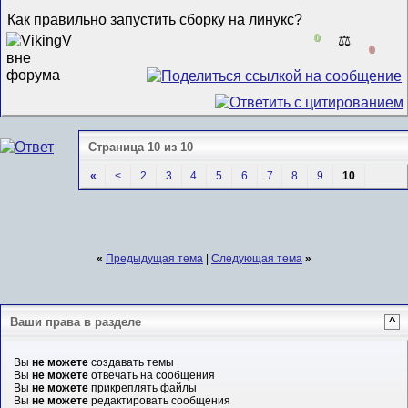
Как правильно запустить сборку на линукс?
0
⚖️
0
Страница 10 из 10
«
<
2
3
4
5
6
7
8
9
10
«
Предыдущая тема
|
Следующая тема
»
Ваши права в разделе
^
Вы
не можете
создавать темы
Вы
не можете
отвечать на сообщения
Вы
не можете
прикреплять файлы
Вы
не можете
редактировать сообщения