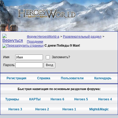
Форум HeroesWorld-а
>
Развлекательный раздел
>
Праздники
С днем Победы 9 Мая!
Имя
Запомнить?
Пароль
Регистрация
Справка
Пользователи
Календарь
Быстрая навигация по основным разделам форума:
Турниры
КАРТЫ
Heroes 6
Heroes 5
Heroes 4
Heroes 3
Heroes 2
Heroes 1
Might&Magic