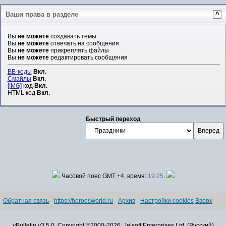
Ваши права в разделе
^
Вы
не можете
создавать темы
Вы
не можете
отвечать на сообщения
Вы
не можете
прикреплять файлы
Вы
не можете
редактировать сообщения
BB-коды
Вкл.
Смайлы
Вкл.
[IMG]
код
Вкл.
HTML код
Вкл.
Быстрый переход
Часовой пояс GMT +4, время:
19:25
.
Обратная связь
-
https://heroesworld.ru
-
Архив
-
Настройки cookies
Вверх
vBulletin v3.5.0, Copyright ©2000-2026, Jelsoft Enterprises Ltd. (Русский)