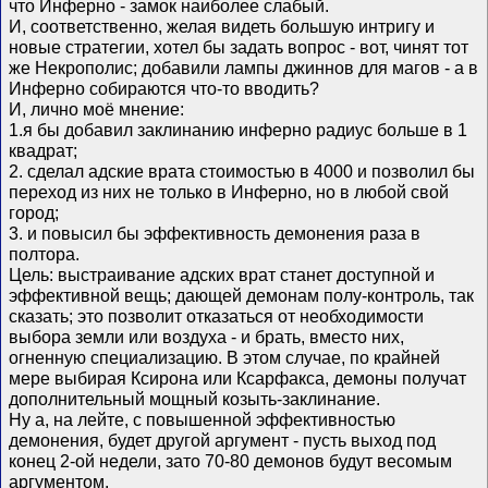
что Инферно - замок наиболее слабый.
И, соответственно, желая видеть большую интригу и
новые стратегии, хотел бы задать вопрос - вот, чинят тот
же Некрополис; добавили лампы джиннов для магов - а в
Инферно собираются что-то вводить?
И, лично моё мнение:
1.я бы добавил заклинанию инферно радиус больше в 1
квадрат;
2. сделал адские врата стоимостью в 4000 и позволил бы
переход из них не только в Инферно, но в любой свой
город;
3. и повысил бы эффективность демонения раза в
полтора.
Цель: выстраивание адских врат станет доступной и
эффективной вещь; дающей демонам полу-контроль, так
сказать; это позволит отказаться от необходимости
выбора земли или воздуха - и брать, вместо них,
огненную специализацию. В этом случае, по крайней
мере выбирая Ксирона или Ксарфакса, демоны получат
дополнительный мощный козыть-заклинание.
Ну а, на лейте, с повышенной эффективностью
демонения, будет другой аргумент - пусть выход под
конец 2-ой недели, зато 70-80 демонов будут весомым
аргументом.