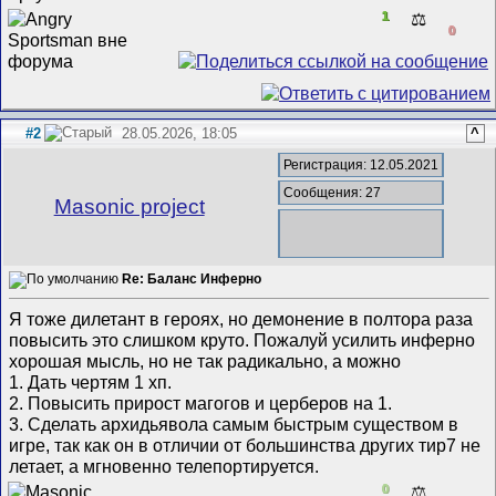
1
⚖️
0
#2
28.05.2026, 18:05
^
Регистрация: 12.05.2021
Сообщения: 27
Masonic project
Re: Баланс Инферно
Я тоже дилетант в героях, но демонение в полтора раза
повысить это слишком круто. Пожалуй усилить инферно
хорошая мысль, но не так радикально, а можно
1. Дать чертям 1 хп.
2. Повысить прирост магогов и церберов на 1.
3. Сделать архидьявола самым быстрым существом в
игре, так как он в отличии от большинства других тир7 не
летает, а мгновенно телепортируется.
0
⚖️