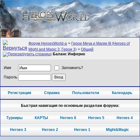
Форум HeroesWorld-а
>
Герои Меча и Магии III (Heroes of
Might and Magic 3, Герои 3)
>
Общий
Баланс Инферно
Имя
Запомнить?
Пароль
Регистрация
Справка
Пользователи
Календарь
Быстрая навигация по основным разделам форума:
Турниры
КАРТЫ
Heroes 6
Heroes 5
Heroes 4
Heroes 3
Heroes 2
Heroes 1
Might&Magic