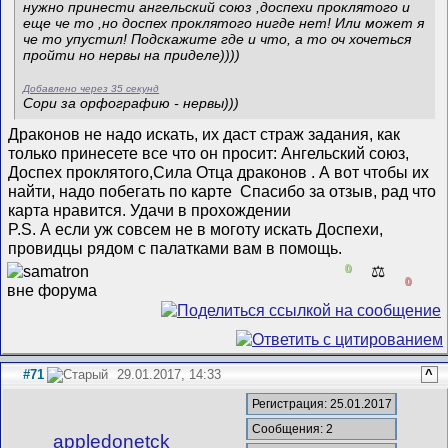
нужно принести ангельский союз ,доспехи проклятого и
еще че то ,но доспех проклятого нигде нет! Или может я
че то упустил! Подскажите где и что, а то оч хочеться
пройти но нервы на приделе))))
Добавлено через 35 секунд
Сори за орфографию - нервы)))
Драконов не надо искать, их даст страж задания, как
только принесете все что он просит: Ангельский союз,
Доспех проклятого,Сила Отца драконов
. А вот чтобы их
найти, надо побегать по карте
Спасибо за отзыв, рад что
карта нравится. Удачи в прохождении
P.S. А если уж совсем не в моготу искать Доспехи,
провидцы рядом с палатками вам в помощь.
0
⚖️
0
#71
29.01.2017, 14:33
^
Регистрация: 25.01.2017
Сообщения: 2
appledonetck