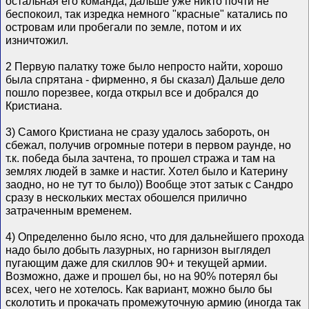
остальная его команда, дальше уже никто почти не
беспокоил, так изредка немного "красные" катались по
островам или пробегали по земле, потом и их
изничтожил.
2 Первую палатку тоже было непросто найти, хорошо
была спрятана - фирменно, я бы сказал) Дальше дело
пошло порезвее, когда открыл все и добрался до
Кристиана.
3) Самого Кристиана не сразу удалось забороть, он
сбежал, получив огромные потери в первом раунде, но
т.к. победа была зачтена, то прошел стража и там на
землях людей в замке и настиг. Хотел было и Катерину
заодно, но не тут то было)) Вообще этот затык с Сандро
сразу в нескольких местах обошелся прилично
затраченным временем.
4) Определенно было ясно, что для дальнейшего прохода
надо было добыть лазурных, но гарнизон выглядел
пугающим даже для скиллов 90+ и текущей армии.
Возможно, даже и прошел бы, но на 90% потерял бы
всех, чего не хотелось. Как вариант, можно было бы
сколотить и прокачать промежуточную армию (иногда так