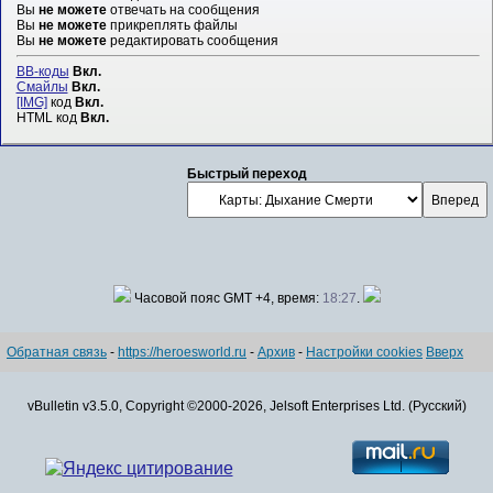
Вы
не можете
отвечать на сообщения
Вы
не можете
прикреплять файлы
Вы
не можете
редактировать сообщения
BB-коды
Вкл.
Смайлы
Вкл.
[IMG]
код
Вкл.
HTML код
Вкл.
Быстрый переход
Часовой пояс GMT +4, время:
18:27
.
Обратная связь
-
https://heroesworld.ru
-
Архив
-
Настройки cookies
Вверх
vBulletin v3.5.0, Copyright ©2000-2026, Jelsoft Enterprises Ltd. (Русский)