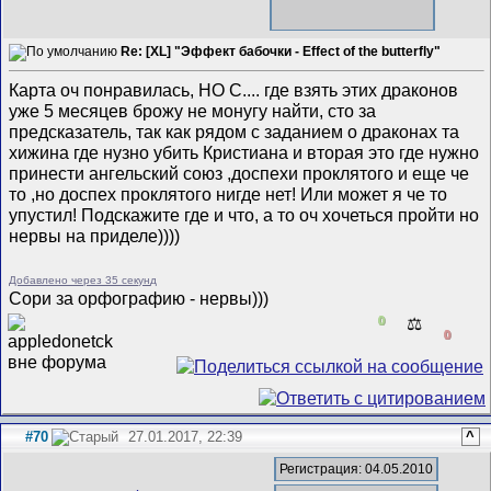
Re: [XL] "Эффект бабочки - Effect of the butterfly"
Карта оч понравилась, НО С.... где взять этих драконов
уже 5 месяцев брожу не монугу найти, сто за
предсказатель, так как рядом с заданием о драконах та
хижина где нузно убить Кристиана и вторая это где нужно
принести ангельский союз ,доспехи проклятого и еще че
то ,но доспех проклятого нигде нет! Или может я че то
упустил! Подскажите где и что, а то оч хочеться пройти но
нервы на приделе))))
Добавлено через 35 секунд
Сори за орфографию - нервы)))
0
⚖️
0
#70
27.01.2017, 22:39
^
Регистрация: 04.05.2010