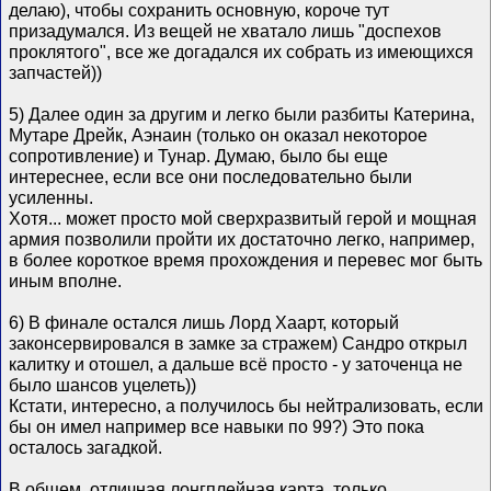
делаю), чтобы сохранить основную, короче тут
призадумался. Из вещей не хватало лишь "доспехов
проклятого", все же догадался их собрать из имеющихся
запчастей))
5) Далее один за другим и легко были разбиты Катерина,
Мутаре Дрейк, Аэнаин (только он оказал некоторое
сопротивление) и Тунар. Думаю, было бы еще
интереснее, если все они последовательно были
усиленны.
Хотя... может просто мой сверхразвитый герой и мощная
армия позволили пройти их достаточно легко, например,
в более короткое время прохождения и перевес мог быть
иным вполне.
6) В финале остался лишь Лорд Хаарт, который
законсервировался в замке за стражем) Сандро открыл
калитку и отошел, а дальше всё просто - у заточенца не
было шансов уцелеть))
Кстати, интересно, а получилось бы нейтрализовать, если
бы он имел например все навыки по 99?) Это пока
осталось загадкой.
В общем, отличная лонгплейная карта, только