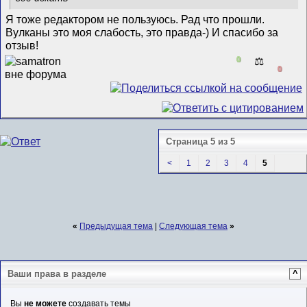
Я тоже редактором не пользуюсь. Рад что прошли.
Вулканы это моя слабость, это правда-) И спасибо за
отзыв!
0
⚖️
0
Страница 5 из 5
<
1
2
3
4
5
«
Предыдущая тема
|
Следующая тема
»
Ваши права в разделе
^
Вы
не можете
создавать темы