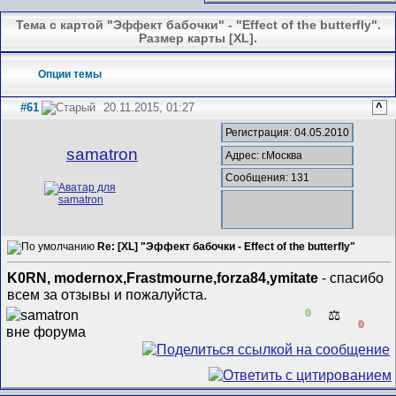
Тема с картой "Эффект бабочки" - "Effect of the butterfly".
Размер карты [XL].
Опции темы
#61
20.11.2015, 01:27
^
Регистрация: 04.05.2010
samatron
Адрес: г.Москва
Сообщения: 131
Re: [XL] "Эффект бабочки - Effect of the butterfly"
K0RN, modernox,Frastmourne,forza84,ymitate
- спасибо
всем за отзывы и пожалуйста.
0
⚖️
0