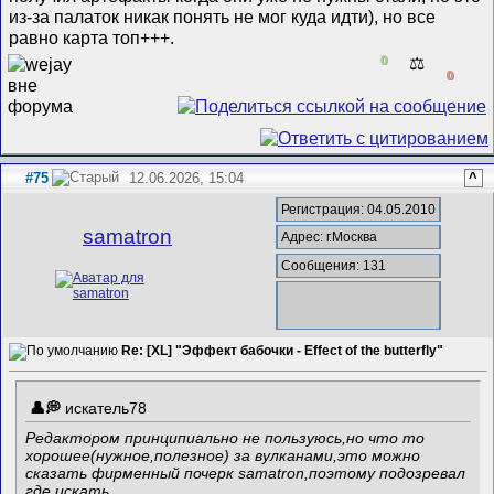
из-за палаток никак понять не мог куда идти), но все
равно карта топ+++.
0
⚖️
0
#75
12.06.2026, 15:04
^
Регистрация: 04.05.2010
samatron
Адрес: г.Москва
Сообщения: 131
Re: [XL] "Эффект бабочки - Effect of the butterfly"
искатель78
Редактором принципиально не пользуюсь,но что то
хорошее(нужное,полезное) за вулканами,это можно
сказать фирменный почерк samatron,поэтому подозревал
где искать