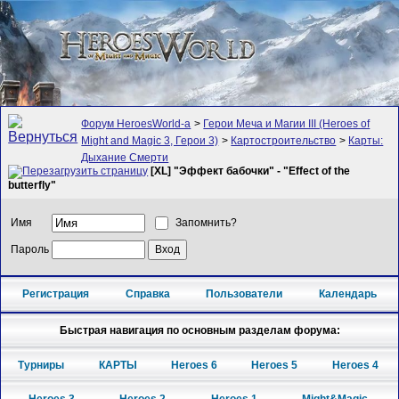
Форум HeroesWorld-а
>
Герои Меча и Магии III (Heroes of
Might and Magic 3, Герои 3)
>
Картостроительство
>
Карты:
Дыхание Смерти
[XL] "Эффект бабочки" - "Effect of the
butterfly"
Имя
Запомнить?
Пароль
Регистрация
Справка
Пользователи
Календарь
Быстрая навигация по основным разделам форума:
Турниры
КАРТЫ
Heroes 6
Heroes 5
Heroes 4