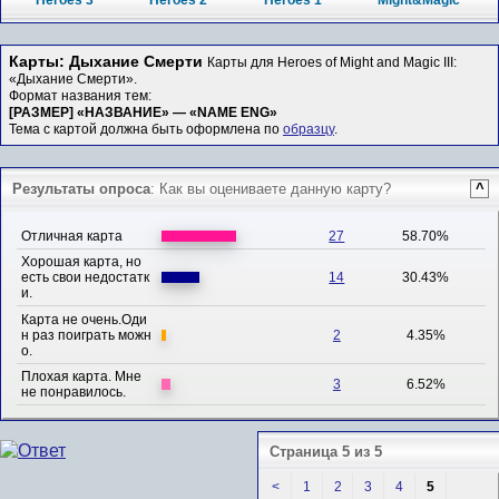
Heroes 3
Heroes 2
Heroes 1
Might&Magic
Карты: Дыхание Смерти
Карты для Heroes of Might and Magic III:
«Дыхание Смерти».
Формат названия тем:
[РАЗМЕР] «НАЗВАНИЕ» — «NAME ENG»
Тема с картой должна быть оформлена по
образцу
.
Результаты опроса
: Как вы оцениваете данную карту?
^
Отличная карта
27
58.70%
Хорошая карта, но
есть свои недостатк
14
30.43%
и.
Карта не очень.Оди
н раз поиграть можн
2
4.35%
о.
Плохая карта. Мне
3
6.52%
не понравилось.
Страница 5 из 5
<
1
2
3
4
5