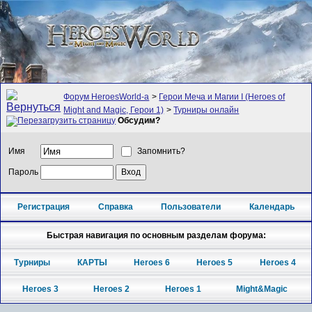
Форум HeroesWorld-а
>
Герои Меча и Магии I (Heroes of
Might and Magic, Герои 1)
>
Турниры онлайн
Обсудим?
Имя
Запомнить?
Пароль
Регистрация
Справка
Пользователи
Календарь
Быстрая навигация по основным разделам форума:
Турниры
КАРТЫ
Heroes 6
Heroes 5
Heroes 4
Heroes 3
Heroes 2
Heroes 1
Might&Magic