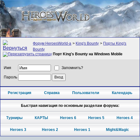
Форум HeroesWorld-а
>
King's Bounty
>
Порты King's
Bounty
Порт King's Bounty на Windows Mobile
Имя
Запомнить?
Пароль
Регистрация
Справка
Пользователи
Календарь
Быстрая навигация по основным разделам форума:
Турниры
КАРТЫ
Heroes 6
Heroes 5
Heroes 4
Heroes 3
Heroes 2
Heroes 1
Might&Magic