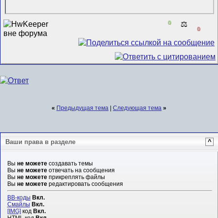
0
⚖️
0
«
Предыдущая тема
|
Следующая тема
»
Ваши права в разделе
^
Вы
не можете
создавать темы
Вы
не можете
отвечать на сообщения
Вы
не можете
прикреплять файлы
Вы
не можете
редактировать сообщения
BB-коды
Вкл.
Смайлы
Вкл.
[IMG]
код
Вкл.
HTML код
Вкл.