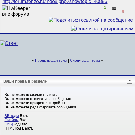
http://forum.fonzo.ru/index.php?showtopic=40886
1
⚖️
0
«
Предыдущая тема
|
Следующая тема
»
Ваши права в разделе
^
Вы
не можете
создавать темы
Вы
не можете
отвечать на сообщения
Вы
не можете
прикреплять файлы
Вы
не можете
редактировать сообщения
BB-коды
Вкл.
Смайлы
Вкл.
[IMG]
код
Вкл.
HTML код
Выкл.