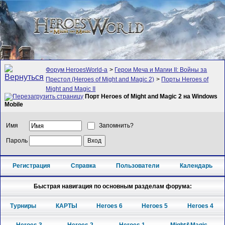
Форум HeroesWorld-а
>
Герои Меча и Магии II: Войны за
Престол (Heroes of Might and Magic 2)
>
Порты Heroes of
Might and Magic II
Порт Heroes of Might and Magic 2 на Windows
Mobile
Имя
Запомнить?
Пароль
Регистрация
Справка
Пользователи
Календарь
Быстрая навигация по основным разделам форума:
Турниры
КАРТЫ
Heroes 6
Heroes 5
Heroes 4