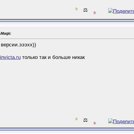
0
⚖️
0
&Magic
 версии.эээхх))
-invicta.ru
только так и больше никак
0
⚖️
0