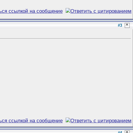
#3
^
#4
^