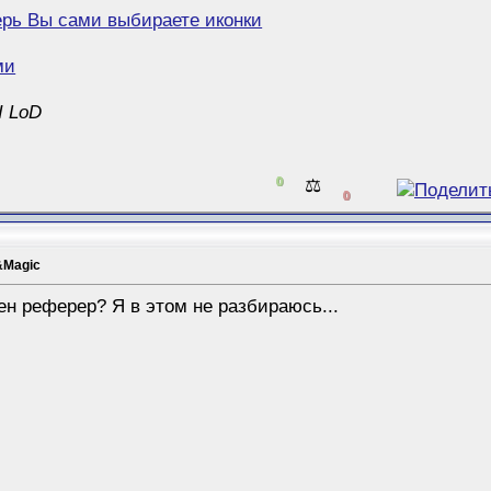
ерь Вы сами выбираете иконки
ми
I LoD
0
⚖️
0
&Magic
ен реферер? Я в этом не разбираюсь...