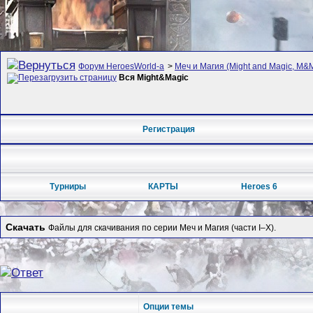
Форум HeroesWorld-а
>
Меч и Магия (Might and Magic, M&M
Вся Might&Magic
Регистрация
Турниры
КАРТЫ
Heroes 6
Скачать
Файлы для скачивания по серии Меч и Магия (части I–X).
Опции темы