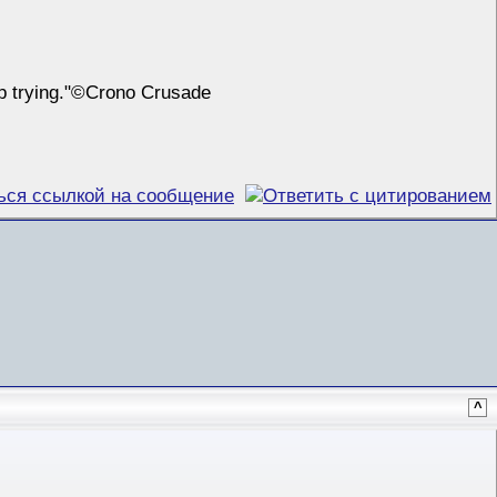
ep trying."©Crono Crusade
^