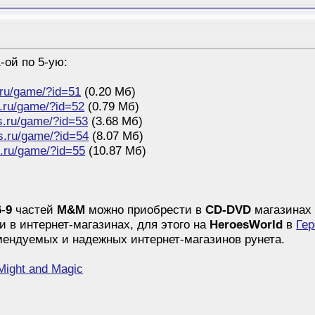
-ой по 5-ую:
.ru/game/?id=51
(0.20 Мб)
.ru/game/?id=52
(0.79 Мб)
s.ru/game/?id=53
(3.68 Мб)
s.ru/game/?id=54
(8.07 Мб)
s.ru/game/?id=55
(10.87 Мб)
6
-
9
частей
M&M
можно приобрести в
CD-DVD
магазинах 
 в интернет-магазинах, для этого на
HeroesWorld
в
Гер
омендуемых и надежных интернет-магазинов рунета.
ight and Magic