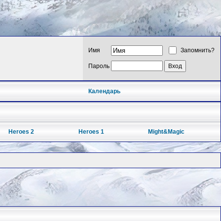
Имя
Запомнить?
Пароль
Календарь
Heroes 2
Heroes 1
Might&Magic