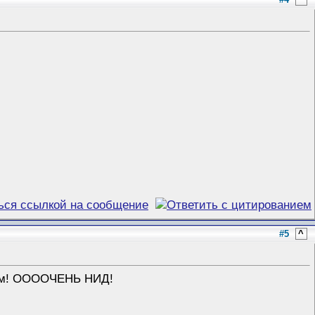
#5
^
лом! ООООЧЕНЬ НИД!