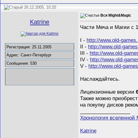
26.12.2005, 10:20
Вся Might&Magic
Katrine
Части Меча и Магии с 1
I -
http://www.old-games
II -
http://www.old-games
Регистрация: 25.11.2005
III -
http://www.old-game
Адрес: Санкт-Петербург
IV -
http://www.old-game
Сообщения: 530
V -
http://www.old-game
Наслаждайтесь.
Лицензионные версии
Также можно приобрести
на покупку дисков рек
__________________
Хронология вселенной M
Katrine