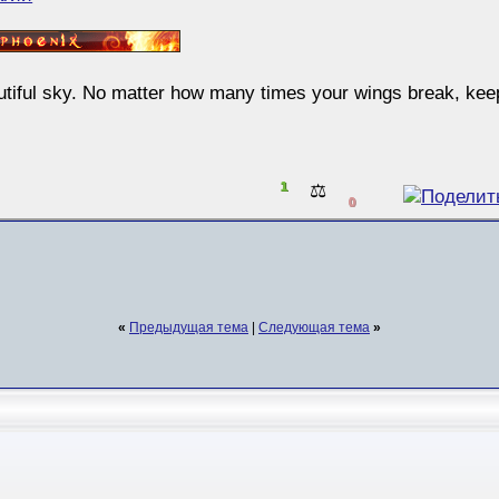
eautiful sky. No matter how many times your wings break, ke
1
⚖️
0
«
Предыдущая тема
|
Следующая тема
»