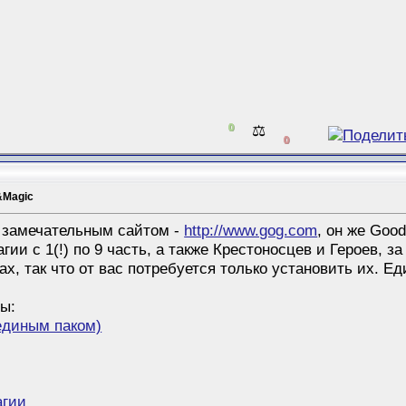
0
⚖️
0
&Magic
 замечательным сайтом -
http://www.gog.com
, он же Goo
ии с 1(!) по 9 часть, а также Крестоносцев и Героев, 
, так что от вас потребуется только установить их. Ед
ры:
 единым паком)
агии