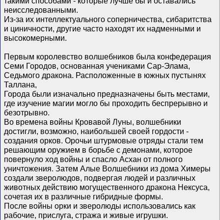
такими способами - которые лучше бы и оставались
неисследованными.
Из-за их интеллектуального соперничества, сибаритства
и циничности, другие часто находят их надменными и
высокомерными.
Первым королевство волшебников была конфедерация
Семи Городов, основанная учениками Сар-Элама,
Седьмого дракона. Расположенные в южных пустынях
Таллана,
Города были изначально предназначены быть местами,
где изучение магии могло бы проходить беспрерывно и
безотрывно.
Во времена войны Кровавой Луны, волшебники
достигли, возможно, наибольшей своей гордости -
создания орков. Орочьи штурмовые отряды стали тем
решающим оружием в борьбе с демонами, которое
повернуло ход войны и спасло Асхан от полного
уничтожения. Затем Алые Волшебники из дома Химеры
создали зверолюдов, подвергая людей и различных
животных действию могущественного дракона Нексуса,
сочетая их в различные гибридные формы.
После войны орки и зверолюды использовались как
рабочие, прислуга, стража и живые игрушки.