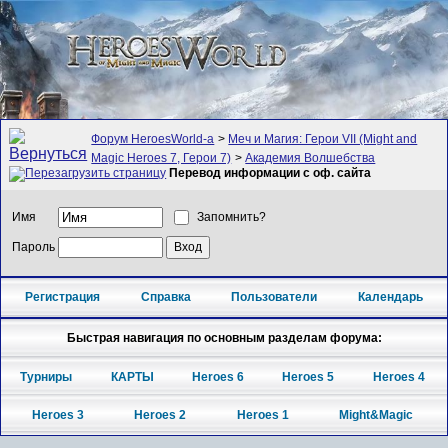
Форум HeroesWorld-а
>
Меч и Магия: Герои VII (Might and
Magic Heroes 7, Герои 7)
>
Академия Волшебства
Перевод информации с оф. сайта
Имя
Запомнить?
Пароль
Регистрация
Справка
Пользователи
Календарь
Быстрая навигация по основным разделам форума:
Турниры
КАРТЫ
Heroes 6
Heroes 5
Heroes 4
Heroes 3
Heroes 2
Heroes 1
Might&Magic