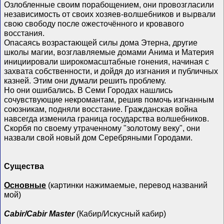
Озлобленные своим порабощением, они провозгласили
независимость от своих хозяев-волшебников и вырвали
свою свободу после ожесточённого и кровавого
восстания.
Опасаясь возрастающей силы дома Этерна, другие
школы магии, возглавляемые домами Анима и Материя
инициировали широкомасштабные гонения, начиная с
захвата собственности, и дойдя до изгнания и публичных
казней. Этим они думали решить проблему.
Но они ошибались. В Семи Городах нашлись
сочувствующие некромантам, решив помочь изгнанным
союзникам, подняли восстание. Гражданская война
навсегда изменила граница государства волшебников.
Скорбя по своему утраченному "золотому веку", они
назвали свой новый дом Серебряными Городами.
Существа
Основные
(картинки нажимаемые, перевод названий
мой)
Cabir/Cabir Master
(Кабир/Искусный кабир)