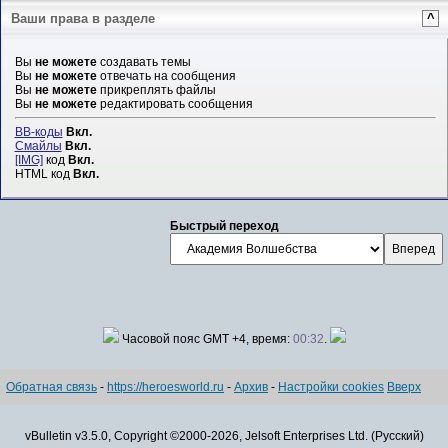
Ваши права в разделе
^
Вы
не можете
создавать темы
Вы
не можете
отвечать на сообщения
Вы
не можете
прикреплять файлы
Вы
не можете
редактировать сообщения
BB-коды
Вкл.
Смайлы
Вкл.
[IMG]
код
Вкл.
HTML код
Вкл.
Быстрый переход
Часовой пояс GMT +4, время:
00:32
.
Обратная связь
-
https://heroesworld.ru
-
Архив
-
Настройки cookies
Вверх
vBulletin v3.5.0, Copyright ©2000-2026, Jelsoft Enterprises Ltd. (Русский)