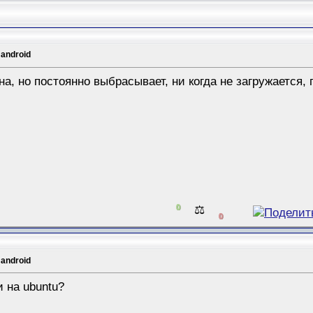
 android
а, но постоянно выбрасывает, ни когда не загружается,
0
⚖️
0
 android
и на ubuntu?