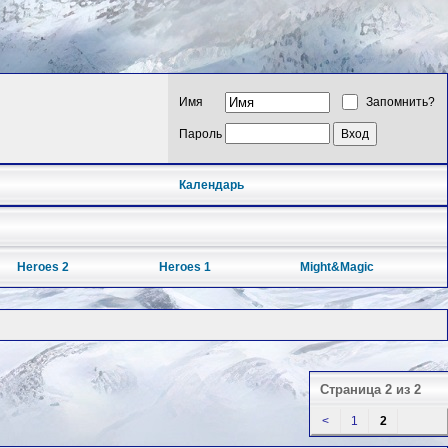
Имя
Запомнить?
Пароль
Календарь
Heroes 2
Heroes 1
Might&Magic
Страница 2 из 2
<
1
2