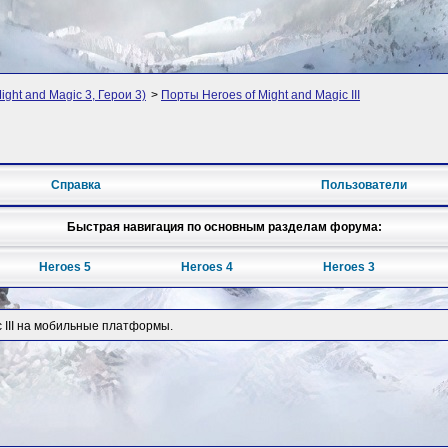
ight and Magic 3, Герои 3)
>
Порты Heroes of Might and Magic III
Справка
Пользователи
Быстрая навигация по основным разделам форума:
Heroes 5
Heroes 4
Heroes 3
c III на мобильные платформы.