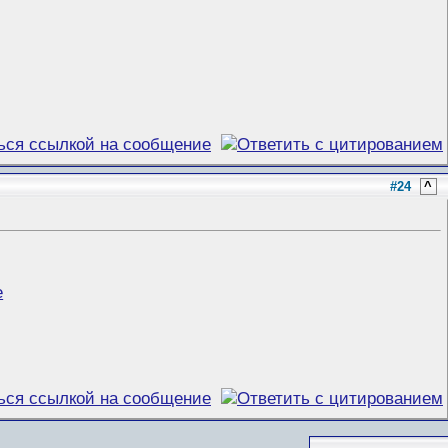
#24
^
е