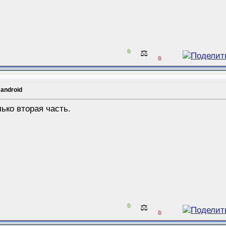
0
⚖️
0
 android
лько вторая часть.
0
⚖️
0