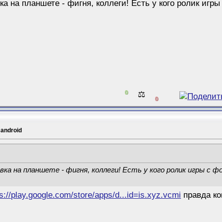
ка на планшете - фигня, коллеги! Есть у кого ролик иг
0
⚖️
0
 android
ка на планшете - фигня, коллеги! Есть у кого ролик игры с ф
s://play.google.com/store/apps/d...id=is.xyz.vcmi
правда ко