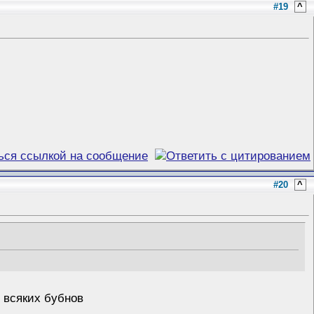
#19
^
#20
^
з всяких бубнов