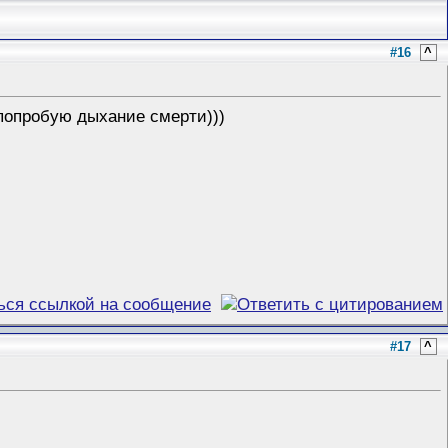
#16
^
 попробую дыхание смерти)))
#17
^