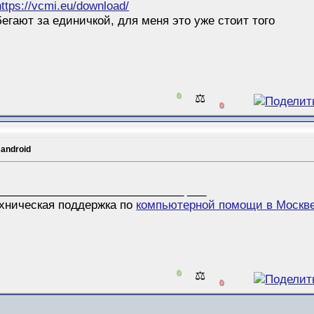
https://vcmi.eu/download/
бегают за единичкой, для меня это уже стоит того
0
⚖️
0
 android
_____________________________ ___
хническая поддержка по
компьютерной помощи в Москв
0
⚖️
0