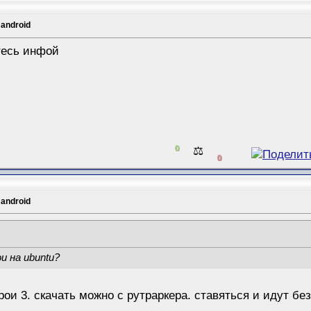
 android
тесь инфой
0
⚖️
0
 android
и на ubuntu?
рои 3. скачать можно с рутраркера. ставяться и идут бе