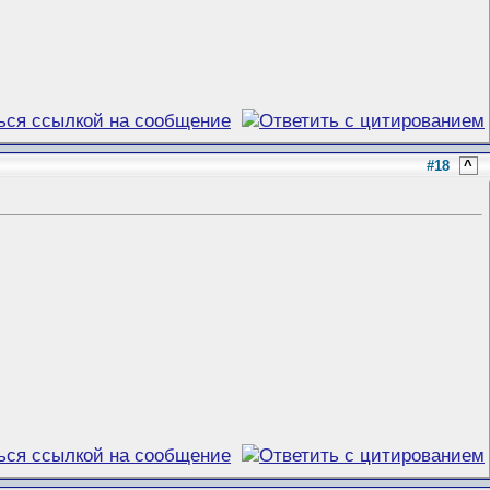
#18
^