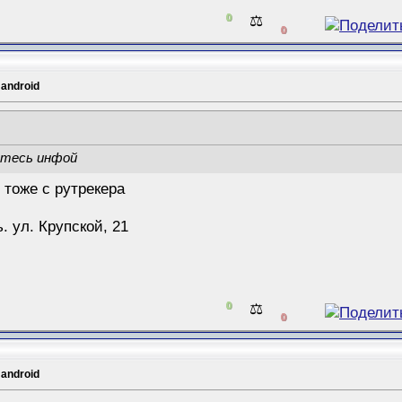
0
⚖️
0
 android
итесь инфой
л тоже с рутрекера
 ул. Крупской, 21
0
⚖️
0
 android