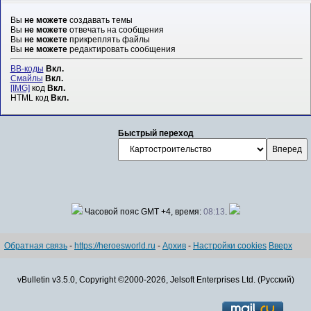
Вы
не можете
создавать темы
Вы
не можете
отвечать на сообщения
Вы
не можете
прикреплять файлы
Вы
не можете
редактировать сообщения
BB-коды
Вкл.
Смайлы
Вкл.
[IMG]
код
Вкл.
HTML код
Вкл.
Быстрый переход
Часовой пояс GMT +4, время:
08:13
.
Обратная связь
-
https://heroesworld.ru
-
Архив
-
Настройки cookies
Вверх
vBulletin v3.5.0, Copyright ©2000-2026, Jelsoft Enterprises Ltd. (Русский)