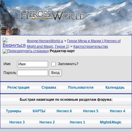
Форум HeroesWorld-а
>
Герои Меча и Магии I (Heroes of
Might and Magic, Герои 1)
>
Картостроительство
Редактор карт
Имя
Запомнить?
Пароль
Регистрация
Справка
Пользователи
Календарь
Быстрая навигация по основным разделам форума:
Турниры
КАРТЫ
Heroes 6
Heroes 5
Heroes 4
Heroes 3
Heroes 2
Heroes 1
Might&Magic