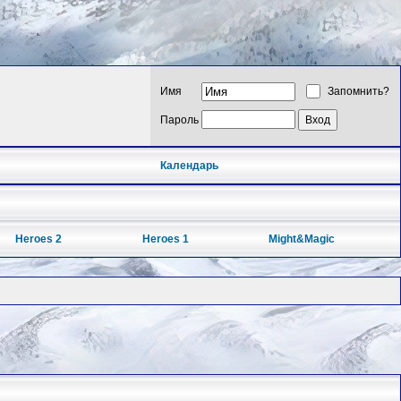
Имя
Запомнить?
Пароль
Календарь
Heroes 2
Heroes 1
Might&Magic