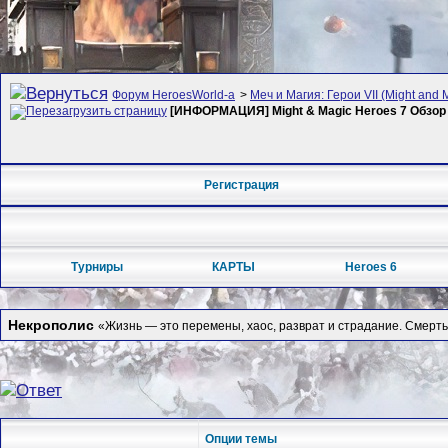
Форум HeroesWorld-а
>
Меч и Магия: Герои VII (Might and 
[ИНФОРМАЦИЯ] Might & Magic Heroes 7 Обзор
Регистрация
Турниры
КАРТЫ
Heroes 6
Некрополис
«Жизнь — это перемены, хаос, разврат и страдание. Смерть
Опции темы