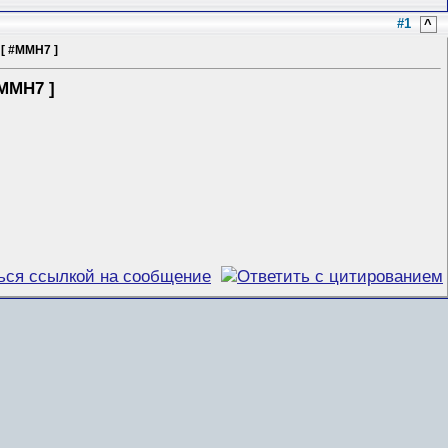
#1
^
[ #MMH7 ]
MMH7 ]