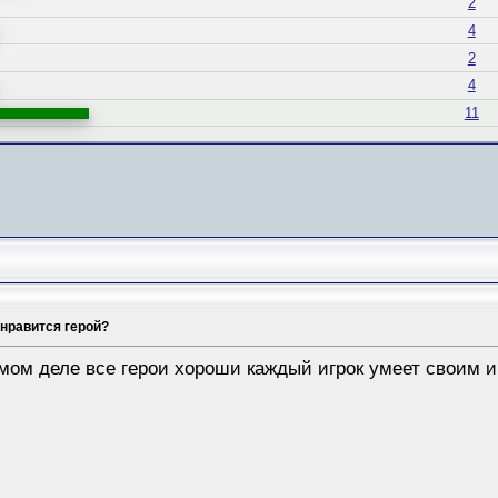
2
4
2
4
11
 нравится герой?
амом деле все герои хороши каждый игрок умеет своим и