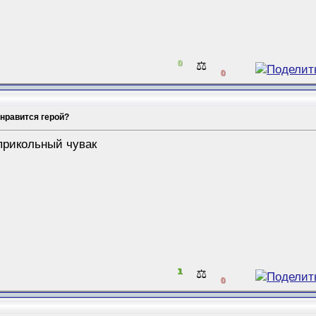
0
⚖️
0
 нравится герой?
прикольный чувак
1
⚖️
0