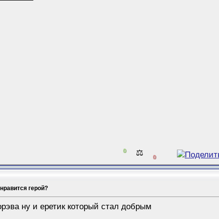
0
⚖️
0
 нравится герой?
орэва
ну и еретик который стал добрым