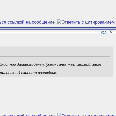
#20
^
бностью дальновиденья. (жезл силы, жезл молний, жезл
етильник
. И скипетр разрядник.