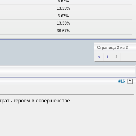
6.67%
13.33%
6.67%
13.33%
36.67%
Страница 2 из 2
<
1
2
#16
^
грать героем в совершенстве