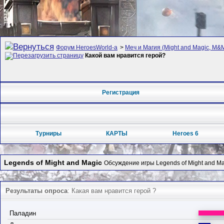
Форум HeroesWorld-а
>
Меч и Магия (Might and Magic, M&M
Какой вам нравится герой?
Регистрация
Турниры
КАРТЫ
Heroes 6
Legends of Might and Magic
Обсуждение игры Legends of Might and Ma
Результаты опроса
: Какая вам нравится герой ?
Паладин