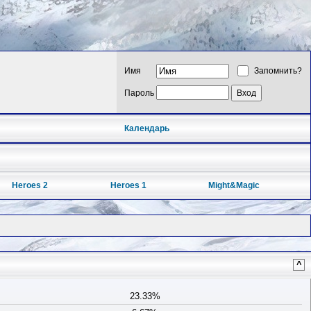
Имя
Запомнить?
Пароль
Календарь
Heroes 2
Heroes 1
Might&Magic
^
23.33%