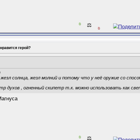
0
⚖️
0
 нравится герой?
д
жезл солнца, жезл молний и потому что у неё оружие со спосо
тр духов , огненный скипетр т.к. можно использовать как св
агнуса
0
⚖️