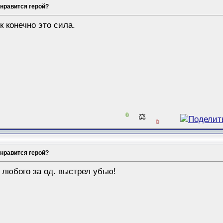
 нравится герой?
к конечно это сила.
0
⚖️
0
 нравится герой?
 любого за од. выстрел убью!