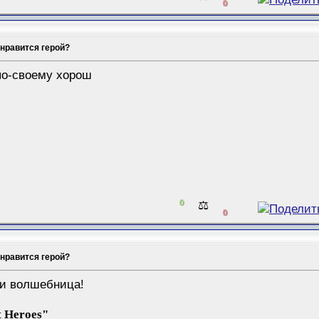
0
 нравится герой?
 по-своему хорош
0
⚖️
0
 нравится герой?
 и волшебница!
 Heroеs"