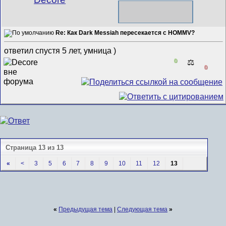
Re: Как Dark Messiah пересекается с HOMMV?
ответил спустя 5 лет, умница )
0
⚖️
0
Страница 13 из 13
«
<
3
5
6
7
8
9
10
11
12
13
«
Предыдущая тема
|
Следующая тема
»