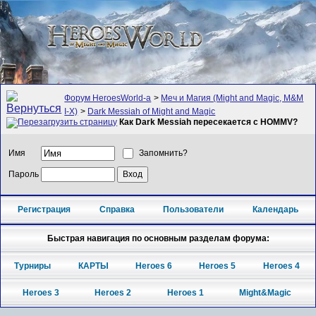
Форум HeroesWorld-а
>
Меч и Магия (Might and Magic, M&M
I-X)
>
Dark Messiah of Might and Magic
Как Dark Messiah пересекается с HOMMV?
Имя
Запомнить?
Пароль
Регистрация
Справка
Пользователи
Календарь
Быстрая навигация по основным разделам форума:
Турниры
КАРТЫ
Heroes 6
Heroes 5
Heroes 4
Heroes 3
Heroes 2
Heroes 1
Might&Magic