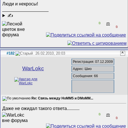
Люди и некросы!
__________________
✍
0
⚖️
0
#182
26.02.2010, 20:03
^
Регистрация: 07.12.2009
WarLokc
Адрес: Шио
Сообщения: 66
Re: Связь между HoMM5 и DMoMM...
Даже не ожидал такого ответа...........
0
⚖️
0