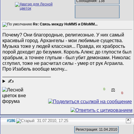
Сообщения: 138
Re: Связь между HoMM5 и DMoMM...
Почему? Они благородные, религиозные. У них самый
красивый город. Архангелы - мои любимые существа.
Музыка тоже у людей классная... Правда, их храбрость
порой доходит до безумия. Король Алекс до глупости был
храбрым, а точнее глупым - был убит демонами. Николас
сглупил, тоже не расчитал силы - умер от рук Аграила.
Про Изабель вообще молчу...
__________________
✍
0
⚖️
0
#186
31.07.2010, 17:25
^
Регистрация: 11.04.2010