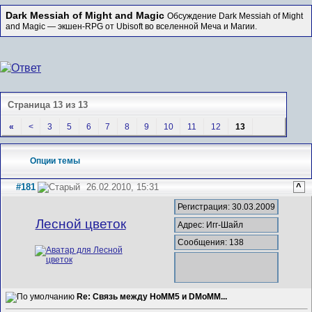
Dark Messiah of Might and Magic
Обсуждение Dark Messiah of Might
and Magic — экшен-RPG от Ubisoft во вселенной Меча и Магии.
Страница 13 из 13
«
<
3
5
6
7
8
9
10
11
12
13
Опции темы
#181
26.02.2010, 15:31
^
Регистрация: 30.03.2009
Лесной цветок
Адрес: Игг-Шайл
Сообщения: 138
Re: Связь между HoMM5 и DMoMM...