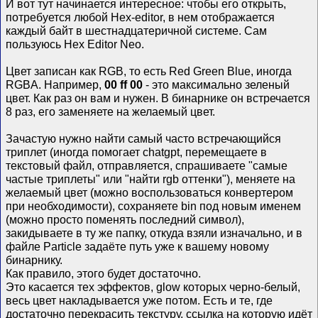
И вот тут начинается интересное: чтобы его открыть,
потребуется любой Hex-editor, в нем отображается
каждый байт в шестнадцатеричной системе. Сам
пользуюсь Hex Editor Neo.
Цвет записан как RGB, то есть Red Green Blue, иногда
RGBA. Например,
00 ff 00
- это максимально зеленый
цвет. Как раз он вам и нужен. В бинарнике он встречается
8 раз, его заменяете на желаемый цвет.
Зачастую нужно найти самый часто встречающийся
триплет (иногда помогает chatgpt, перемещаете в
текстовый файл, отправляется, спрашиваете "самые
частые триплеты" или "найти rgb оттенки"), меняете на
желаемый цвет (можно воспользоваться конвертером
при необходимости), сохраняете bin под новым именем
(можно просто поменять последний символ),
закидываете в ту же папку, откуда взяли изначально, и в
файле Particle задаёте путь уже к вашему новому
бинарнику.
Как правило, этого будет достаточно.
Это касается тех эффектов, glow которых черно-белый,
весь цвет накладывается уже потом. Есть и те, где
достаточно перекрасить текстуру, ссылка на которую идёт