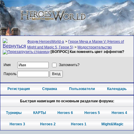
Форум HeroesWorld-а
>
Герои Меча и Магии V (Heroes of
Might and Magic 5, Герои 5)
>
Модостроительство
[ВОПРОС] Как поменять цвет эффектов?
Имя
Запомнить?
Пароль
Регистрация
Справка
Пользователи
Календарь
Быстрая навигация по основным разделам форума:
Турниры
КАРТЫ
Heroes 6
Heroes 5
Heroes 4
Heroes 3
Heroes 2
Heroes 1
Might&Magic