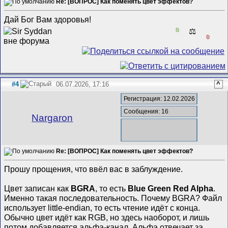
Re: [ВОПРОС] Как поменять цвет эффектов?
Дай Бог Вам здоровья!
0
⚖️
0
#4
06.07.2026, 17:16
^
Регистрация: 12.02.2026
Сообщения: 16
Nargaron
Re: [ВОПРОС] Как поменять цвет эффектов?
Прошу прощения, что ввёл вас в заблуждение.
Цвет записан как
BGRA
, то есть
Blue Green Red Alpha
.
Именно такая последовательность. Почему BGRA? Файл
использует little-endian, то есть чтение идёт с конца.
Обычно цвет идёт как RGB, но здесь наоборот, и лишь
потом добавляется альфа-канал. Альфа отвечает за