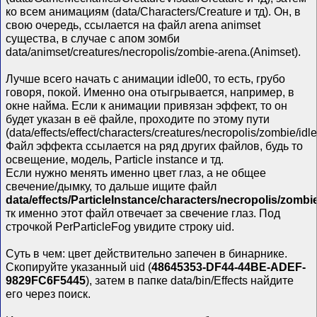
ко всем анимациям (data/Characters/Creature и тд). Он, в
свою очередь, ссылается на файл arena animset
существа, в случае с апом зомби
data/animset/creatures/necropolis/zombie-arena.(Animset).
Лучше всего начать с анимации idle00, то есть, грубо
говоря, покой. Именно она отыгрывается, например, в
окне найма. Если к анимации привязан эффект, то он
будет указан в её файле, проходите по этому пути
(data/effects/effect/characters/creatures/necropolis/zombie/idl
Файл эффекта ссылается на ряд других файлов, будь то
освещение, модель, Particle instance и тд.
Если нужно менять именно цвет глаз, а не общее
свечение/дымку, то дальше ищите файл
data/effects/ParticleInstance/characters/necropolis/zom
тк именно этот файл отвечает за свечение глаз. Под
строчкой PerParticleFog увидите строку uid.
Суть в чем: цвет действительно запечен в бинарнике.
Скопируйте указанный uid (
48645353-DF44-44BE-ADEF-
9829FC6F5445
), затем в папке data/bin/Effects найдите
его через поиск.