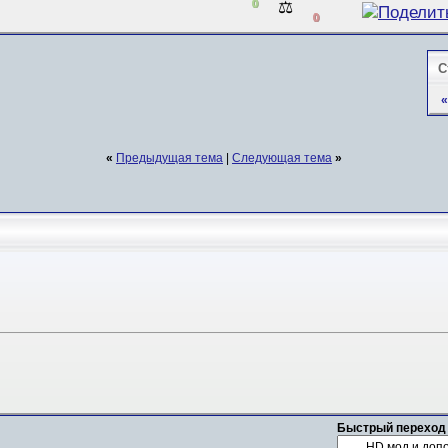
0
⚖️
0
С
«
«
Предыдущая тема
|
Следующая тема
»
Быстрый переход