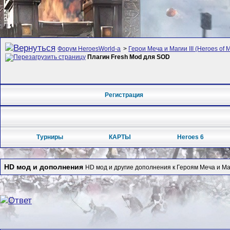
Форум HeroesWorld-а
>
Герои Меча и Магии III (Heroes of M
Плагин Fresh Mod для SOD
Регистрация
Турниры
КАРТЫ
Heroes 6
HD мод и дополнения
HD мод и другие дополнения к Героям Меча и Маг