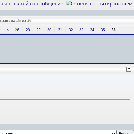
траница 36 из 36
<
26
28
29
30
31
32
33
34
35
36
^