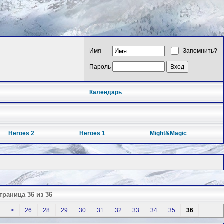
Имя
Запомнить?
Пароль
Календарь
Heroes 2
Heroes 1
Might&Magic
траница 36 из 36
<
26
28
29
30
31
32
33
34
35
36