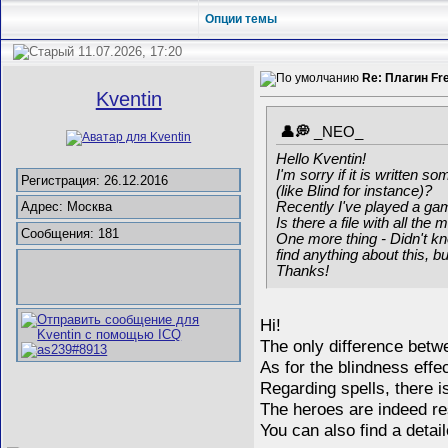
Опции темы
11.07.2026, 17:20
Re: Плагин Fr
Kventin
_NEO_
Hello Kventin!
I'm sorry if it is written 
Регистрация: 26.12.2016
(like Blind for instance)?
Recently I've played a game
Адрес: Москва
Is there a file with all th
Сообщения: 181
One more thing - Didn't kn
find anything about this, b
Thanks!
Hi!
The only difference betwe
As for the blindness effec
Regarding spells, there 
The heroes are indeed re
You can also find a detai