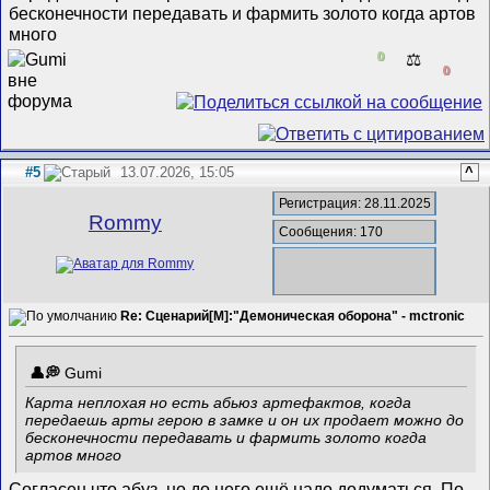
бесконечности передавать и фармить золото когда артов
много
0
⚖️
0
#5
13.07.2026, 15:05
^
Регистрация: 28.11.2025
Rommy
Сообщения: 170
Re: Сценарий[M]:"Демоническая оборона" - mctronic
Gumi
Карта неплохая но есть абьюз артефактов, когда
передаешь арты герою в замке и он их продает можно до
бесконечности передавать и фармить золото когда
артов много
Согласен что абуз, но до него ещё надо додуматься. По