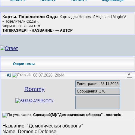
Heroes 3
Heroes 2
Heroes 1
Might&Magic
Карты: Повелители Орды
Карты для Heroes of Might and Magic V:
«Повелители Орды».
Формат названия тем:
ТИП[РАЗМЕР]: «НАЗВАНИЕ» — АВТОР
Опции темы
#1
08.07.2026, 20:44
^
Регистрация: 28.11.2025
Rommy
Сообщения: 170
Сценарий[M]:"Демоническая оборона" - mctronic
Название: "Демоническая оборона"
Name: Demonic Defense