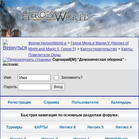
Форум HeroesWorld-а
>
Герои Меча и Магии V (Heroes of
Might and Magic 5, Герои 5)
>
Картостроительство
>
Карты:
Повелители Орды
Сценарий[M]:"Демоническая оборона" -
mctronic
Имя
Запомнить?
Пароль
Регистрация
Справка
Пользователи
Календарь
Быстрая навигация по основным разделам форума:
Турниры
КАРТЫ
Heroes 6
Heroes 5
Heroes 4