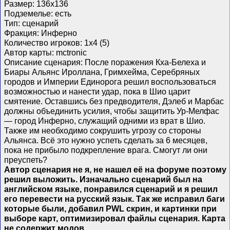
Размер: 136х136
Подземелье: есть
Тип: сценарий
Фракция: Инферно
Количество игроков: 1х4 (5)
Автор карты: mctronic
Описание сценария: После поражения Кха-Белеха и
Биары Альянс Ироллана, Гримхейма, Серебряных
городов и Империи Единорога решил воспользоваться
возможностью и нанести удар, пока в Шио царит
смятение. Оставшись без предводителя, Дэлеб и Марбас
должны объединить усилия, чтобы защитить Ур-Мелфас
— город Инферно, служащий одними из врат в Шио.
Также им необходимо сокрушить угрозу со стороны
Альянса. Всё это нужно успеть сделать за 6 месяцев,
пока не прибыло подкрепление врага. Смогут ли они
преуспеть?
Автор сценария не я, не нашел её на форуме поэтому
решил выложить. Изначально сценарий был на
английском языке, понравился сценарий и я решил
его перевести на русский язык. Так же исправил баги
которые были, добавил PWL скрин, и картинки при
выборе карт, оптимизировал файлы сценария. Карта
не содержит модов.