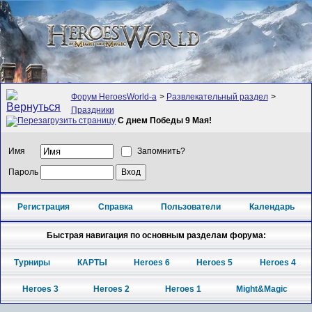
Форум HeroesWorld-а
>
Развлекательный раздел
>
Праздники
С днем Победы 9 Мая!
Имя
Запомнить?
Пароль
Регистрация
Справка
Пользователи
Календарь
Быстрая навигация по основным разделам форума:
Турниры
КАРТЫ
Heroes 6
Heroes 5
Heroes 4
Heroes 3
Heroes 2
Heroes 1
Might&Magic