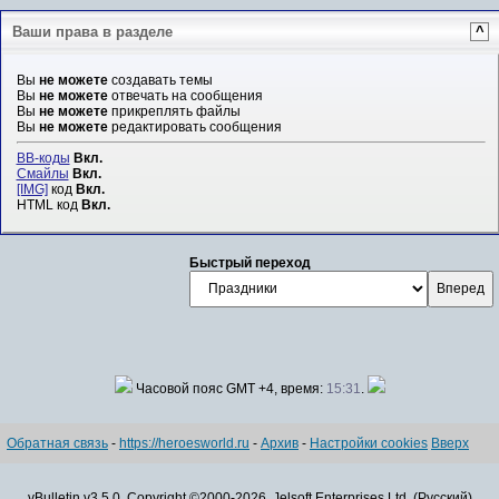
Ваши права в разделе
^
Вы
не можете
создавать темы
Вы
не можете
отвечать на сообщения
Вы
не можете
прикреплять файлы
Вы
не можете
редактировать сообщения
BB-коды
Вкл.
Смайлы
Вкл.
[IMG]
код
Вкл.
HTML код
Вкл.
Быстрый переход
Часовой пояс GMT +4, время:
15:31
.
Обратная связь
-
https://heroesworld.ru
-
Архив
-
Настройки cookies
Вверх
vBulletin v3.5.0, Copyright ©2000-2026, Jelsoft Enterprises Ltd. (Русский)