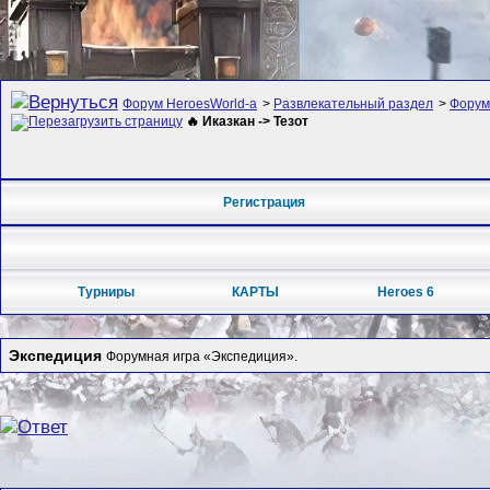
Форум HeroesWorld-а
>
Развлекательный раздел
>
Форум
🔥 Иказкан -> Тезот
Регистрация
Турниры
КАРТЫ
Heroes 6
Экспедиция
Форумная игра «Экспедиция».