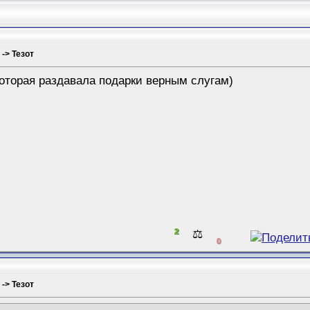
 -> Тезот
оторая раздавала подарки верным слугам)
2
⚖️
0
 -> Тезот