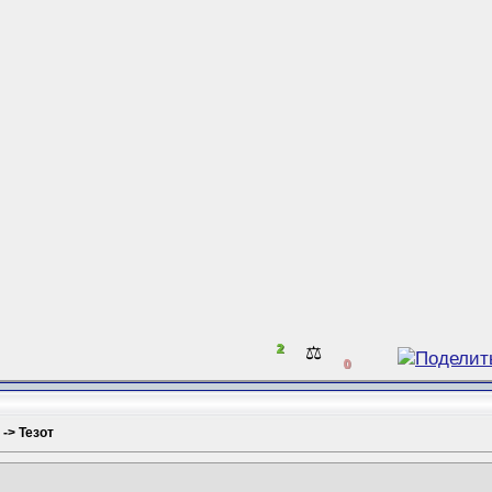
2
⚖️
0
 -> Тезот