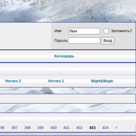
Имя
Запомнить?
Пароль
Календарь
Heroes 2
Heroes 1
Might&Magic
396
397
398
399
400
401
402
403
404
>