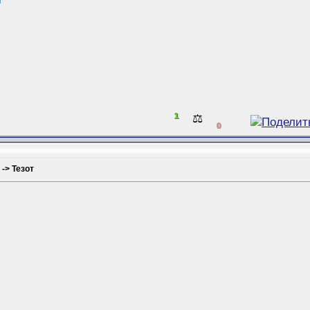
т
1
⚖️
0
 -> Тезот