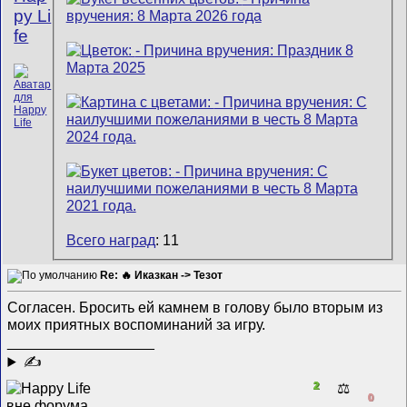
py Li
fe
Всего наград
: 11
Re: 🔥 Иказкан -> Тезот
Согласен. Бросить ей камнем в голову было вторым из
моих приятных воспоминаний за игру.
__________________
✍
2
⚖️
0