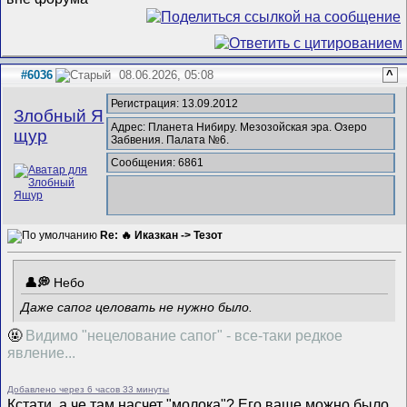
#6036
08.06.2026, 05:08
^
Регистрация: 13.09.2012
Злобный Я
Адрес: Планета Нибиру. Мезозойская эра. Озеро
щур
Забвения. Палата №6.
Сообщения: 6861
Re: 🔥 Иказкан -> Тезот
Небо
Даже сапог целовать не нужно было.
🤬
Видимо "нецелование сапог" - все-таки редкое
явление...
Добавлено через 6 часов 33 минуты
Кстати, а че там насчет "молока"? Его ваще можно было