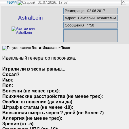
#6044
31.07.2026, 17:57
^
Регистрация: 02.06.2017
AstralLein
Адрес: В Империи Незанхельм.
Сообщения: 7750
Re: 🔥 Иказкан -> Тезот
Идеальный генератор персонажа.
Играли ли в экспы раньш
...
Сосал?
Имя:
Пол:
Болезни (не менее трех):
Психические расстройства (не менее трех
):
Особое отношение (да или да):
Штраф к статам (не менее -10):
Внезапная смерть через ? дней (не более 7):
Аллергия (не менее трех):
Зрение (от -5):