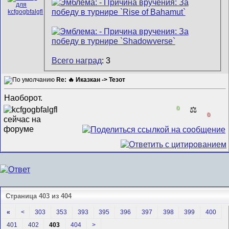
Всего наград
: 3
Re: 🔥 Иказкан -> Тезот
Наоборот.
0
⚖️
0
Страница 403 из 404
«
<
303
353
393
395
396
397
398
399
400
401
402
403
404
>