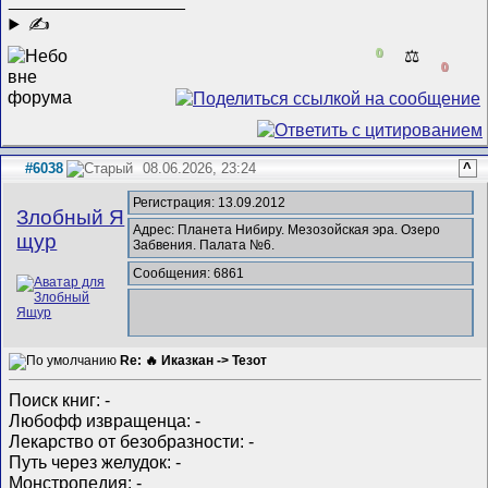
✍
0
⚖️
0
#6038
08.06.2026, 23:24
^
Регистрация: 13.09.2012
Злобный Я
Адрес: Планета Нибиру. Мезозойская эра. Озеро
щур
Забвения. Палата №6.
Сообщения: 6861
Re: 🔥 Иказкан -> Тезот
Поиск книг: -
Любофф извращенца: -
Лекарство от безобразности: -
Путь через желудок: -
Монстропедия: -