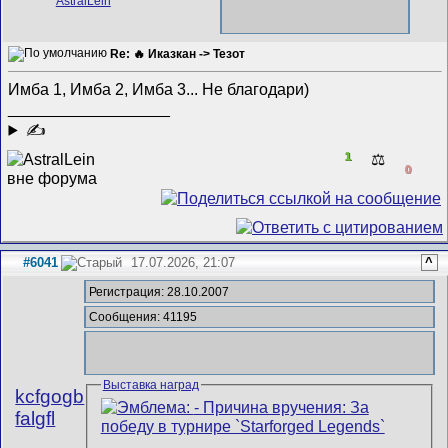
Re: 🔥 Иказкан -> Тезот
Имба 1, Имба 2, Имба 3... Не благодари)
__________________
✍
1
⚖️
0
#6041
17.07.2026, 21:07
^
Регистрация: 28.10.2007
Сообщения: 41195
Выставка наград
kcfgogb
falgfl