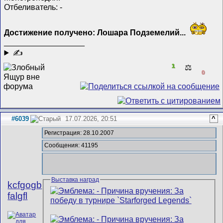
Отбеливатель: -
Достижение получено: Лошара Подземелий...
__________________
✍
1
⚖️
0
#6039
17.07.2026, 20:51
^
Регистрация: 28.10.2007
Сообщения: 41195
Выставка наград
kcfgogb
falgfl