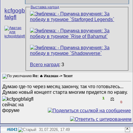
Выставка наград
kcfgogb
falgfl
Всего наград
: 3
Re: 🔥 Иказкан -> Тезот
Думаю где-то через месяц закончу, так что готовьтесь...
Думаю новый концепт старта многим придется по нраву.
1
⚖️
0
#6043
31.07.2026, 17:49
^