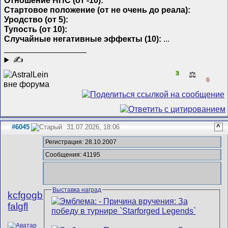
Отношение НПС (от -10):
Стартовое положение (от не очень до реала):
Уродство (от 5):
Тупость (от 10):
Случайные негативные эффекты (10):
...
__________________
✍
3
⚖️
0
#6045
31.07.2026, 18:06
^
Регистрация: 28.10.2007
Сообщения: 41195
Выставка наград
kcfgogb
falgfl