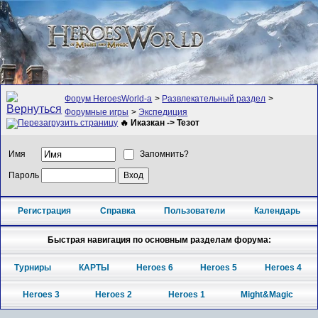
Форум HeroesWorld-а
>
Развлекательный раздел
>
Форумные игры
>
Экспедиция
🔥 Иказкан -> Тезот
Имя
Запомнить?
Пароль
Регистрация
Справка
Пользователи
Календарь
Быстрая навигация по основным разделам форума:
Турниры
КАРТЫ
Heroes 6
Heroes 5
Heroes 4
Heroes 3
Heroes 2
Heroes 1
Might&Magic