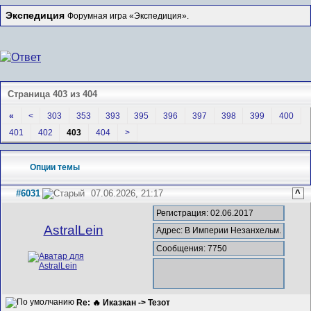
Экспедиция
Форумная игра «Экспедиция».
Страница 403 из 404
«
<
303
353
393
395
396
397
398
399
400
401
402
403
404
>
Опции темы
#6031
07.06.2026, 21:17
^
Регистрация: 02.06.2017
AstralLein
Адрес: В Империи Незанхельм.
Сообщения: 7750
Re: 🔥 Иказкан -> Тезот