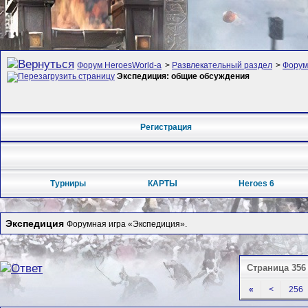
Форум HeroesWorld-а
>
Развлекательный раздел
>
Форум
Экспедиция: общие обсуждения
Регистрация
Турниры
КАРТЫ
Heroes 6
Экспедиция
Форумная игра «Экспедиция».
Страница 356 
«
<
256