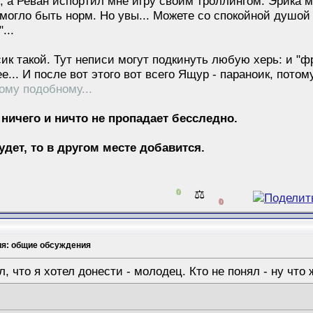
, а Реван испортил мне игру своим троллингом. Эрика м
могло быть норм. Но увы... Можете со спокойной душой 
...
ик такой. Тут неписи могут подкинуть любую херь: и "фр
ее... И после вот этого вот всего Ящур - параноик, пото
тому подобному...
 ничего и ничто не пропадает бесследно.
будет, то в другом месте добавится.
0
⚖️
0
ия: общие обсуждения
л, что я хотел донести - молодец. Кто не понял - ну что ж