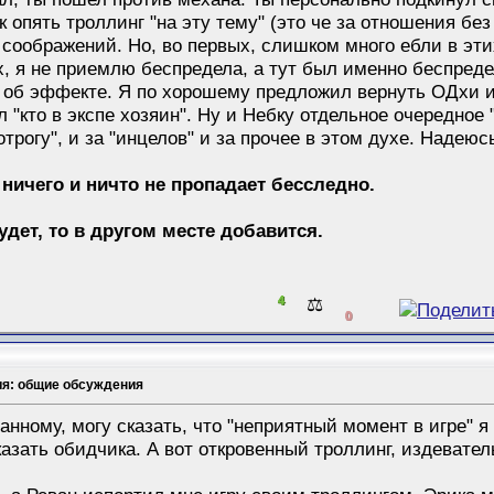
к опять троллинг "на эту тему" (это че за отношения без
 соображений. Но, во первых, слишком много ебли в эти
х, я не приемлю беспредела, а тут был именно беспреде
 об эффекте. Я по хорошему предложил вернуть ОДхи и 
 "кто в экспе хозяин". Ну и Небку отдельное очередное 
отрогу", и за "инцелов" и за прочее в этом духе. Надеюс
 ничего и ничто не пропадает бесследно.
будет, то в другом месте добавится.
4
⚖️
0
ия: общие обсуждения
нному, могу сказать, что "неприятный момент в игре" я 
азать обидчика. А вот откровенный троллинг, издеватель