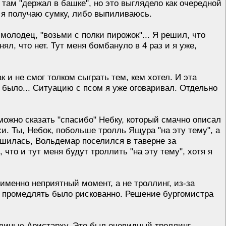
там "держал в башке", но это выглядело как очередной
о я получаю сумку, либо выпиливаюсь.
 молодец, "возьми с полки пирожок"... Я решил, что
ял, что нет. Тут меня бомбануло в 4 раз и я уже,
к и не смог толком сыграть тем, кем хотел. И эта
не было... Ситуацию с псом я уже оговаривал. Отдельно
 можно сказать "спасибо" Небку, который смачно описал
и. Ты, Небок, побольше тролль Ящура "на эту тему", а
ешилась, Вольдемар поселился в таверне за
, что и тут меня будут троллить "на эту тему", хотя я
именно неприятный момент, а не троллинг, из-за
 и промедлять было рискованно. Решение бургомистра
свинью Аристарху. Это был очевидный троллинг,