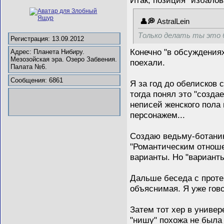
Итак, позиция "избалов
AstralLein
Только делать ты это б
Регистрация: 13.09.2012
Конечно "в обсуждениях
Адрес: Планета Нибиру.
Мезозойская эра. Озеро Забвения.
поехали.
Палата №6.
Сообщения: 6861
Я за год до обелисков с
тогда понял это "созда
неписей женского пола 
персонажем...
Создаю ведьму-ботаник
"Романтическим отноше
варианты. Но "варианты
Дальше беседа с протек
объяснимая. Я уже гово
Затем тот хер в универ
"нишу" похожа не была 