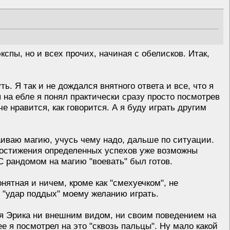
кспы, но и всех прочих, начиная с обелисков. Итак,
ть. Я так и не дождался внятного ответа и все, что я
ы на ебле я понял практически сразу просто посмотрев
че нравится, как говорится. А я буду играть другим
аиваю магию, учусь чему надо, дальше по ситуации.
 достижения определенных успехов уже возможны
 С рандомом на магию "воевать" был готов.
нятная и ничем, кроме как "смехуечком", не
й "удар поддых" моему желанию играть.
хотя Эрика ни внешним видом, ни своим поведением на
е я посмотрел на это "сквозь пальцы". Ну мало какой