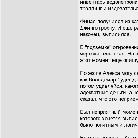
инвентарь водонепрониц
троллинг и издевательс
Финал получился из кат
Джинго грохну. И еще р
наконец, выпилился.
В "подземке" откровенн
чертова тень тоже. Но 
этот момент еще опишу
По экспе Алекса могу с
как Вольдемар будет др
потом удивляйся, какого
адекватные деньги, а не
сказал, что это неприе
Был неприятный момент,
которого хочется выпи
было понятным и логичн
Ну и последняя... Аст