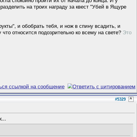
огла спокойно пройти их от начала до конца. И у
разделить на троих награду за квест "Убей в Ящуре
укты", и обобрать тебя, и нож в спину всадить, и
му что относится подозрительно ко всему на свете?
Это
#5329
^
...