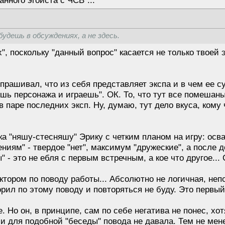
анного эгоиста с ЧСВ"...
удешь в обсуждениях, а не здесь.
", поскольку "данный вопрос" касается не только твоей э
прашивал, что из себя представляет экспа и в чем ее су
ешь персонажа и играешь". ОК. То, что тут все помешан
в паре последних эксп. Ну, думаю, тут дело вкуса, кому 
а "няшу-стесняшу" Эрику с четким планом на игру: осв
ниям" - твердое "нет", максимум "дружеские", а после
" - это не ебля с первым встречным, а кое что другое...
тором по поводу работы... Абсолютно не логичная, непо
рил по этому поводу и повторяться не буду. Это первы
е. Но он, в принципе, сам по себе негатива не понес, 
и для подобной "беседы" повода не давала. Тем не мене