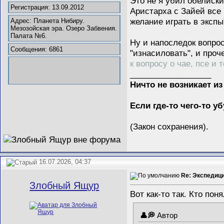
Это не я убил обелиски
Регистрация: 13.09.2012
Аристарха с Зайей все 
желание играть в экспы"
Адрес: Планета Нибиру.
Мезозойская эра. Озеро Забвения.
Палата №6.
Ну и напоследок вопрос
Сообщения: 6861
"изнасиловать", и проч
к вопросу о чае, псе и 
__________________
Ничто не возникает из
Если где-то чего-то у
(Закон сохранения).
16.07.2026, 04:37
Re: Экспедиц
Злобный Ящур
Вот как-то так. Кто поня
Автор