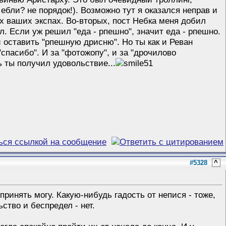
 ебли? не порядок!). Возможно тут я оказался неправ и
х ваших экспах. Во-вторых, пост Небка меня добил
л. Если уж решил "еда - рпешно", значит еда - рпешно.
оставить "рпешную дрисню". Но ты как и Реван
"спасибо". И за "фотожопу", и за "дрочилово
ь ты получил удовольствие...
#5328
^
принять могу. Какую-нибудь гадость от непися - тоже,
ство и беспредел - нет.