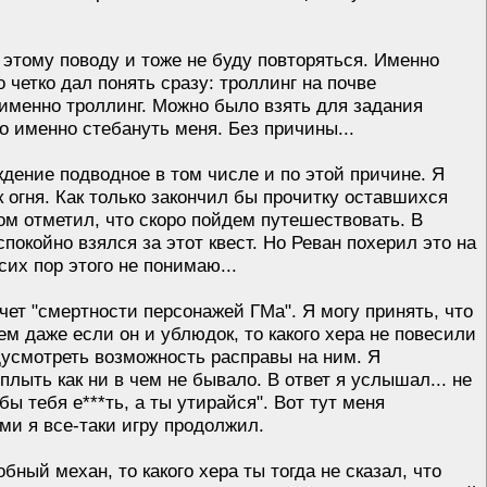
о этому поводу и тоже не буду повторяться. Именно
о четко дал понять сразу: троллинг на почве
 именно троллинг. Можно было взять для задания
о именно стебануть меня. Без причины...
ждение подводное в том числе и по этой причине. Я
 огня. Как только закончил бы прочитку оставшихся
бом отметил, что скоро пойдем путешествовать. В
спокойно взялся за этот квест. Но Реван похерил это на
 сих пор этого не понимаю...
счет "смертности персонажей ГМа". Я могу принять, что
ем даже если он и ублюдок, то какого хера не повесили
едусмотреть возможность расправы на ним. Я
плыть как ни в чем не бывало. В ответ я услышал... не
ы тебя е***ть, а ты утирайся". Вот тут меня
ми я все-таки игру продолжил.
ный механ, то какого хера ты тогда не сказал, что