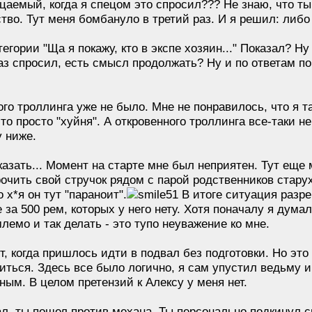
аемый, когда я спецом это спросил??? Не знаю, что ты 
тво. Тут меня бомбануло в третий раз. И я решил: либ
егории "Ща я покажу, кто в экспе хозяин..." Показал? Ну
аз спросил, есть смысл продолжать? Ну и по ответам пон
ого троллинга уже не было. Мне не понравилось, что я та
это просто "хуйня". А откровенного троллинга все-таки 
 ниже.
казать... Момент на старте мне был неприятен. Тут еще
очить свой стручок рядом с парой родственников старух
 х*я он тут "параноит".
В итоге ситуация разр
 за 500 рем, которых у него нету. Хотя поначалу я думал
млемо и так делать - это тупо неуважение ко мне.
 когда пришлось идти в подвал без подготовки. Но это 
литься. Здесь все было логично, я сам упустил ведьму
ым. В целом претензий к Алексу у меня нет.
рал, ты пошел против механа. Ты персонально подкинул 