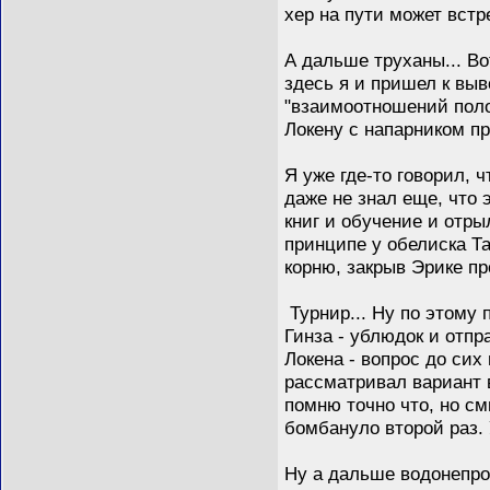
хер на пути может встре
А дальше труханы... Во
здесь я и пришел к выво
"взаимоотношений поло
Локену с напарником пр
Я уже где-то говорил, 
даже не знал еще, что 
книг и обучение и отры
принципе у обелиска Та
корню, закрыв Эрике про
Турнир... Ну по этому 
Гинза - ублюдок и отпр
Локена - вопрос до сих
рассматривал вариант в
помню точно что, но см
бомбануло второй раз. 
Ну а дальше водонепрон