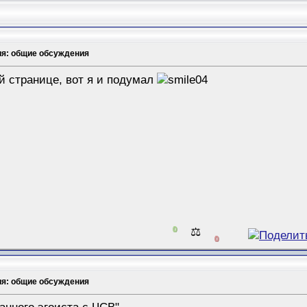
ия: общие обсуждения
й странице, вот я и подумал
0
⚖️
0
ия: общие обсуждения