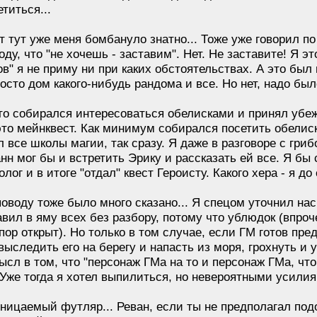
титься...
т тут уже меня бомбануло знатно... Тоже уже говорил п
ду, что "не хочешь - заставим". Нет. Не заставите! Я эт
в" я не приму ни при каких обстоятельствах. А это был
осто дом какого-нибудь рандома и все. Но нет, надо был
что собирался интересоваться обелисками и принял убе
это мейнквест. Как минимум собирался посетить обелиск
л все школы магии, так сразу. Я даже в разговоре с гри
нн мог бы и встретить Эрику и рассказать ей все. Я бы 
лог и в итоге "отдал" квест Героисту. Какого хера - я до
поводу тоже было много сказано... Я спецом уточнил на
авил в яму всех без разбору, потому что ублюдок (впроч
 пор открыт). Но только в том случае, если ГМ готов пр
ыследить его на берегу и напасть из моря, грохнуть и у
ысл в том, что "персонаж ГМа на то и персонаж ГМа, чтоб
Уже тогда я хотел выпилиться, но невероятными усилия
ицаемый футляр... Реван, если ты не предполагал подоб