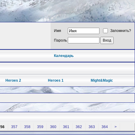
Имя
Запомнить?
Пароль
Календарь
Heroes 2
Heroes 1
Might&Magic
356
357
358
359
360
361
362
363
364
>