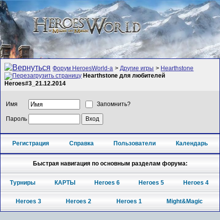
Форум HeroesWorld-а
>
Другие игры
>
Hearthstone
Hearthstone для любителей
Heroes#3_21.12.2014
Имя
Запомнить?
Пароль
Регистрация
Справка
Пользователи
Календарь
Быстрая навигация по основным разделам форума:
Турниры
КАРТЫ
Heroes 6
Heroes 5
Heroes 4
Heroes 3
Heroes 2
Heroes 1
Might&Magic