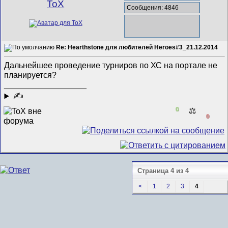
ToX
Сообщения: 4846
Re: Hearthstone для любителей Heroes#3_21.12.2014
Дальнейшее проведение турниров по ХС на портале не
планируется?
__________________
✍
0
⚖️
0
Страница 4 из 4
<
1
2
3
4