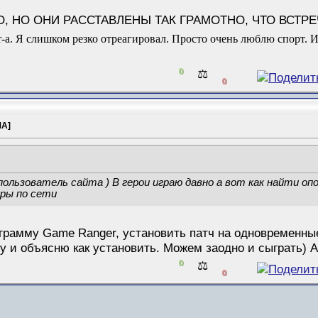
, НО ОНИ РАССТАВЛЕНЫ ТАК ГРАМОТНО, ЧТО ВСТР
а. Я слишком резко отреагировал. Просто очень люблю спорт. И
0
⚖️
0
МА]
ользователь сайта ) В герои играю давно а вот как найти опо
гры по сети
ограмму Game Ranger, установить патч на одновременные
у и объясню как установить. Можем заодно и сыграть) 
0
⚖️
0