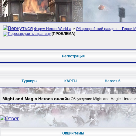
Форум HeroesWorld-а
>
Общегеройский раздел — Герои Ме
[ПРОБЛЕМА]
Регистрация
Турниры
КАРТЫ
Heroes 6
Might and Magic Heroes онлайн
Обсуждение Might and Magic: Heroes 
Опции темы