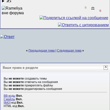
✍
0
⚖️
0
«
Предыдущая тема
|
Следующая тема
»
Ваши права в разделе
^
Вы
не можете
создавать темы
Вы
не можете
отвечать на сообщения
Вы
не можете
прикреплять файлы
Вы
не можете
редактировать сообщения
BB-коды
Вкл.
Смайлы
Вкл.
[IMG]
код
Вкл.
HTML код
Вкл.