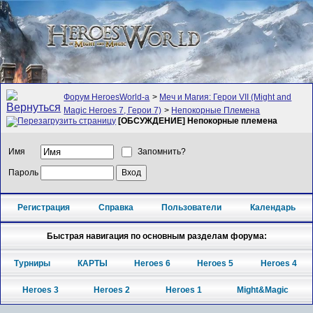
Форум HeroesWorld-а
>
Меч и Магия: Герои VII (Might and
Magic Heroes 7, Герои 7)
>
Непокорные Племена
[ОБСУЖДЕНИЕ] Непокорные племена
Имя
Запомнить?
Пароль
Регистрация
Справка
Пользователи
Календарь
Быстрая навигация по основным разделам форума:
Турниры
КАРТЫ
Heroes 6
Heroes 5
Heroes 4
Heroes 3
Heroes 2
Heroes 1
Might&Magic