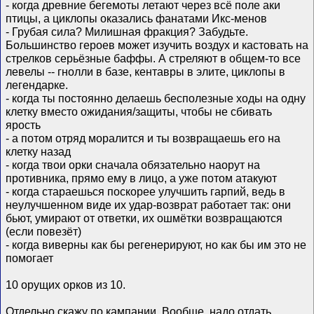
- когда древние бегемоты летают через всё поле аки
птицы, а циклопы оказались фанатами Икс-менов
- Грубая сила? Милишная фракция? Забудьте.
Большинство героев может изучить воздух и кастовать на
стрелков серьёзные баффы. А стреляют в общем-то все
левелы -- гнолли в базе, кентавры в элите, циклопы в
легендарке.
- когда ты постоянно делаешь бесполезные ходы на одну
клетку вместо ожидания/защиты, чтобы не сбивать
ярость
- а потом отряд моралится и ты возвращаешь его на
клетку назад
- когда твои орки сначала обязательно наорут на
противника, прямо ему в лицо, а уже потом атакуют
- когда стараешься поскорее улучшить гарпий, ведь в
неулучшенном виде их удар-возврат работает так: они
бьют, умирают от ответки, их ошмётки возвращаются
(если повезёт)
- когда виверны как бы регенерируют, но как бы им это не
помогает
10 орущих орков из 10.
Отдельно скажу по кампании. Вообще, надо отдать