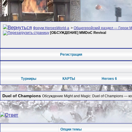
Форум HeroesWorld-а
>
Общегеройский раздел — Герои Ме
[ОБСУЖДЕНИЕ] MMDoC Revival
Регистрация
Турниры
КАРТЫ
Heroes 6
Duel of Champions
Обсуждение Might and Magic: Duel of Champions — к
Опции темы