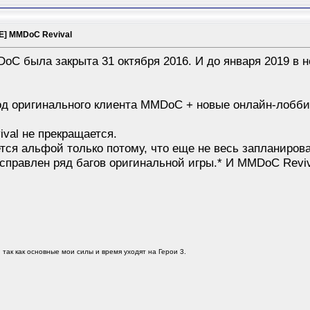
] MMDoC Revival
oC была закрыта 31 октября 2016. И до января 2019 в н
од оригинального клиента MMDoC + новые онлайн-лобби 
val не прекращается.
тся альфой только потому, что еще не весь запланиро
справлен ряд багов оригинальной игры.* И MMDoC Revi
, так как основные мои силы и время уходят на Герои 3.