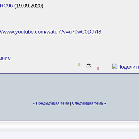
 RC96
(19.09.2020)
s://www.youtube.com/watch?v=u70wC0DJ7I8
ание
0
⚖️
0
«
Предыдущая тема
|
Следующая тема
»