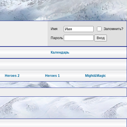
Имя
Запомнить?
Пароль
Календарь
Heroes 2
Heroes 1
Might&Magic