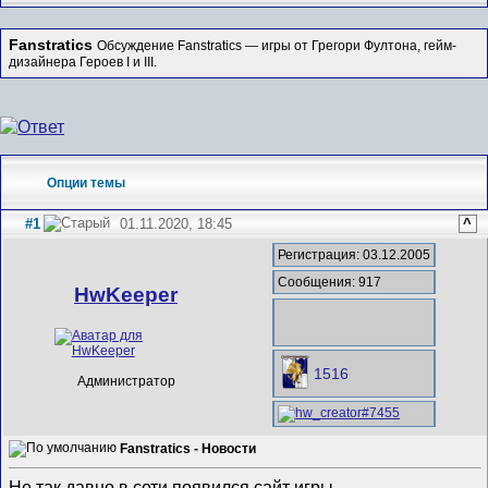
Fanstratics
Обсуждение Fanstratics — игры от Грегори Фултона, гейм-
дизайнера Героев I и III.
Опции темы
#1
01.11.2020, 18:45
^
Регистрация: 03.12.2005
Сообщения: 917
HwKeeper
1516
Администратор
Fanstratics - Новости
Не так давно в сети появился сайт игры