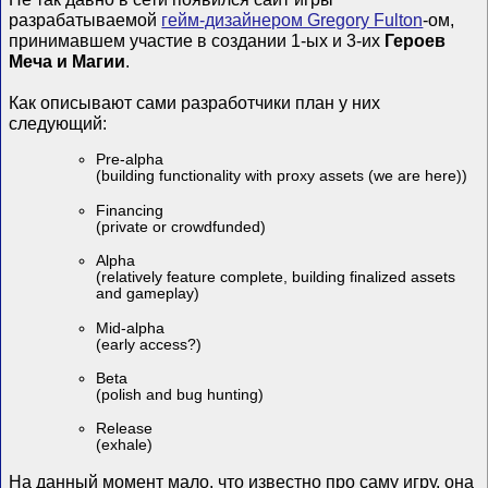
разрабатываемой
гейм-дизайнером Gregory Fulton
-ом,
принимавшем участие в создании 1-ых и 3-их
Героев
Меча и Магии
.
Как описывают сами разработчики план у них
следующий:
Pre-alpha
(building functionality with proxy assets (we are here))
Financing
(private or crowdfunded)
Alpha
(relatively feature complete, building finalized assets
and gameplay)
Mid-alpha
(early access?)
Beta
(polish and bug hunting)
Release
(exhale)
На данный момент мало, что известно про саму игру, она