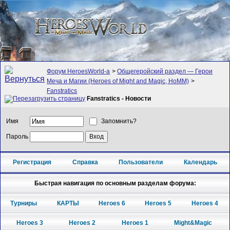
Форум HeroesWorld-а
>
Общегеройский раздел — Герои
Меча и Магии (Heroes of Might and Magic, HoMM)
>
Fanstratics
Fanstratics - Новости
Имя
Запомнить?
Пароль
Регистрация
Справка
Пользователи
Календарь
Быстрая навигация по основным разделам форума:
Турниры
КАРТЫ
Heroes 6
Heroes 5
Heroes 4
Heroes 3
Heroes 2
Heroes 1
Might&Magic