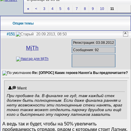
«
<
3
4
5
6
7
8
9
10
11
Опции темы
#151
20.09.2013, 08:50
^
Регистрация: 03.08.2012
MjTh
Сообщения: 92
Re: [ОПРОС] Каких героев Haven'а Вы предпочитаете?
Ment
При пробивке да. В финалке не гуд, там каждый стек
должен быть полноценным. Если даже финалка ранняя и
нету возможности эти полноценные стеки нанять, враг
точно также может отделить парочку друидов или ещё
кого и быстренько эту парочку латников завалить
А ведь так и будет, чтобы на 50% увеличить
пробиваемость отрядов, рядом с которыми стоит Латник,