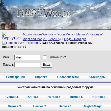
Форум HeroesWorld-а
>
Герои Меча и Магии V (Heroes of
Might and Magic 5, Герои 5)
>
Орден Порядка
[ОПРОС] Каких героев Haven'а Вы
предпочитаете?
Имя
Запомнить?
Пароль
Регистрация
Справка
Пользователи
Календарь
Быстрая навигация по основным разделам форума:
Турниры
КАРТЫ
Heroes 6
Heroes 5
Heroes 4
Heroes 3
Heroes 2
Heroes 1
Might&Magic