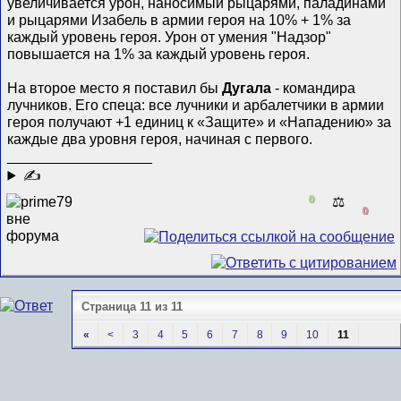
увеличивается урон, наносимый рыцарями, паладинами
и рыцарями Изабель в армии героя на 10% + 1% за
каждый уровень героя. Урон от умения "Надзор"
повышается на 1% за каждый уровень героя.
На второе место я поставил бы
Дугала
- командира
лучников. Его спеца: все лучники и арбалетчики в армии
героя получают +1 единиц к «Защите» и «Нападению» за
каждые два уровня героя, начиная с первого.
__________________
✍
0
⚖️
0
Страница 11 из 11
«
<
3
4
5
6
7
8
9
10
11