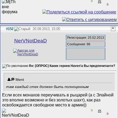
0
⚖️
0
#152
20.09.2013, 15:05
^
Регистрация: 25.02.2013
NerVNotDeaD
Сообщения: 96
Re: [ОПРОС] Каких героев Haven'а Вы предпочитаете?
Ment
там каждый стек должен быть полноценным
Если всех монахов переучивать в рыцарей (а с Элайной
это вполне возможно и без золотых шахт), как раз
освобождается свободное место в армии))
0
⚖️
0