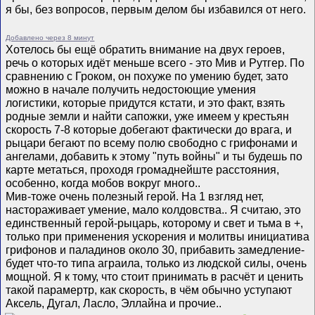
я бы, без вопросов, первым делом бы избавился от него.
Добавлено через 8 минут
Хотелось бы ещё обратить внимание на двух героев,
речь о которых идёт меньше всего - это Мив и Рутгер. По
сравнению с Гроком, он похуже по умению будет, зато
можно в начале получить недостоющие умения
логистики, которые придутся кстати, и это факт, взять
родные земли и найти сапожки, уже имеем у крестьян
скорость 7-8 которые добегают фактически до врага, и
рыцари бегают по всему полю свободно с грифонами и
ангелами, добавить к этому "путь войны" и ты будешь по
карте метаться, проходя громаднейште расстояния,
особенно, когда мобов вокруг много..
Мив-тоже очень полезный герой. На 1 взгляд нет,
настораживает умение, мало колдовства.. Я считаю, это
единственный герой-рыцарь, которому и свет и тьма в +,
только при применения ускорения и молитвы инициатива
грифонов и паладинов около 30, прибавить замедление-
будет что-то типа аграила, только из людской силы, очень
мощной. Я к тому, что стоит принимать в расчёт и ценить
такой парамертр, как скорость, в чём обычно уступают
Аксель, Дугал, Ласло, Эллайна и прочие..