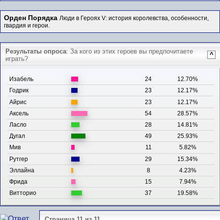
Орден Порядка
Люди в Героях V: история королевства, особенности,
гвардия и герои.
Результаты опроса
: За кого из этих героев вы предпочитаете
^
играть?
Изабель
24
12.70%
Годрик
23
12.17%
Айрис
23
12.17%
Аксель
54
28.57%
Ласло
28
14.81%
Дугал
49
25.93%
Мив
11
5.82%
Рутгер
29
15.34%
Эллайна
8
4.23%
Фрида
15
7.94%
Витторио
37
19.58%
Страница 11 из 11