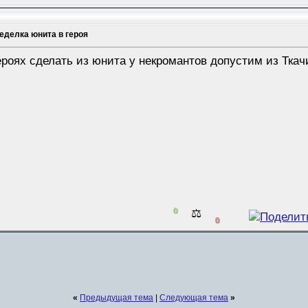
еделка юнита в героя
роях сделать из юнита у некромантов допустим из Ткач
0
⚖️
0
«
Предыдущая тема
|
Следующая тема
»