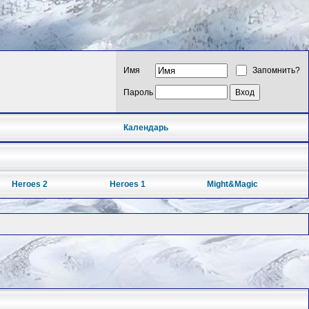
Имя
Запомнить?
Пароль
Календарь
Heroes 2
Heroes 1
Might&Magic