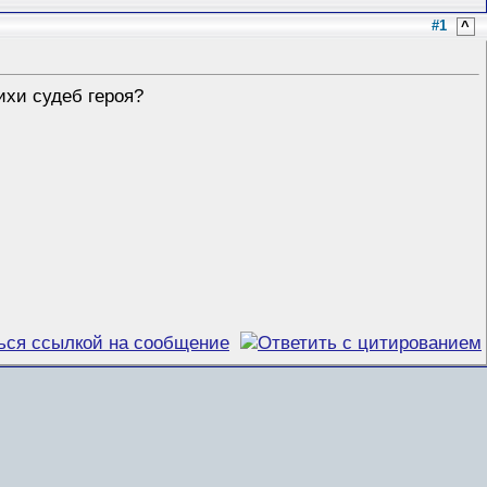
#1
^
ихи судеб героя?