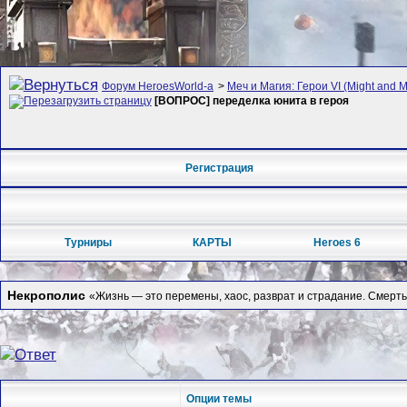
Форум HeroesWorld-а
>
Меч и Магия: Герои VI (Might and M
[ВОПРОС] переделка юнита в героя
Регистрация
Турниры
КАРТЫ
Heroes 6
Некрополис
«Жизнь — это перемены, хаос, разврат и страдание. Смерть
Опции темы