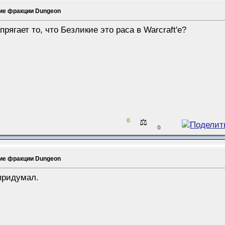
ие фракции Dungeon
рягает то, что Безликие это раса в Warcraft'е?
0
⚖️
0
ие фракции Dungeon
 придумал.