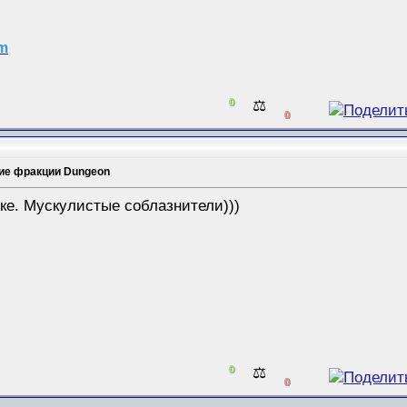
am
0
⚖️
0
ие фракции Dungeon
ке. Мускулистые соблазнители)))
0
⚖️
0