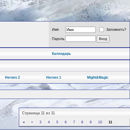
Имя
Запомнить?
Пароль
Календарь
Heroes 2
Heroes 1
Might&Magic
Страница 11 из 11
«
<
3
4
5
6
7
8
9
10
11