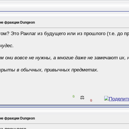
ие фракции Dungeon
ом? Это Раилаг из будущего или из прошлого (т.е. до 
чудес.
м они вовсе не нужны, а многие даже не замечают их, н
сокрыты в обычных, привычных предметах.
0
⚖️
0
ие фракции Dungeon