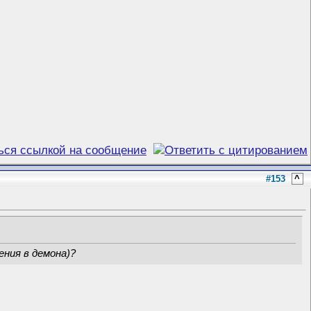
#153
^
ения в демона)?