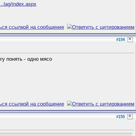
..lag/index.aspx
#154
^
гу понять - одно мясо
#155
^