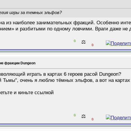
гия игры за темных эльфов?
дна из наиболее занимательных фракций. Особенно инте
нием» и разбитыми по одному ловчими. Враги даже не 
0
⚖️
0
ие фракции Dungeon
зволяющий играть в картах 6 героев расой Dungeon?
й Тьмы", очень я люблю тёмных эльфов, а вот на картах
етьте и киньте ссылкой
0
⚖️
0