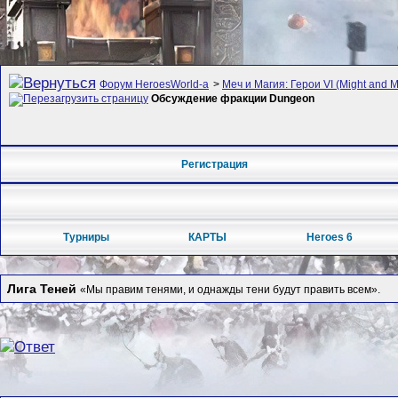
Форум HeroesWorld-а
>
Меч и Магия: Герои VI (Might and M
Обсуждение фракции Dungeon
Регистрация
Турниры
КАРТЫ
Heroes 6
Лига Теней
«Мы правим тенями, и однажды тени будут править всем».