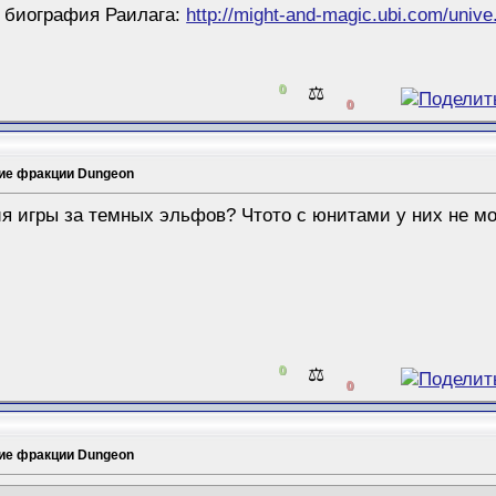
ая биография Раилага:
http://might-and-magic.ubi.com/unive.
0
⚖️
0
ие фракции Dungeon
я игры за темных эльфов? Чтото с юнитами у них не мо
0
⚖️
0
ие фракции Dungeon