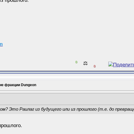
из прошлого.
am
0
⚖️
0
ие фракции Dungeon
ом? Это Раилаг из будущего или из прошлого (т.е. до превращ
прошлого.