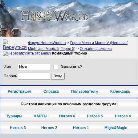
Форум HeroesWorld-а
>
Герои Меча и Магии V (Heroes of
Might and Magic 5, Герои 5)
>
Онлайн-сражения
Командный турнир
Имя
Запомнить?
Пароль
Регистрация
Справка
Пользователи
Календарь
Быстрая навигация по основным разделам форума:
Турниры
КАРТЫ
Heroes 6
Heroes 5
Heroes 4
Heroes 3
Heroes 2
Heroes 1
Might&Magic