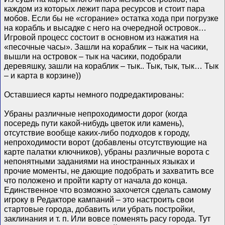
каждом из которых лежит пара ресурсов и стоит пара
мобов. Если бы не «сгорание» остатка хода при погрузке
на корабль и высадке с него на очередной островок…
Игровой процесс состоит в основном из нажатия на
«песочные часы». Зашли на кораблик – тык на часики,
вышли на островок – тык на часики, подобрали
деревяшку, зашли на кораблик – тык.. Тык, тык, тык… Тык
– и карта в корзине))
Оставшиеся карты немного подредактированы:
Убраны различные непроходимости дорог (когда
посередь пути какой-нибудь цветок или камень),
отсутствие вообще каких-либо подходов к городу,
непроходимости ворот (добавлены отсутствующие на
карте палатки ключников), убраны различные ворота с
непонятными заданиями на иностранных языках и
прочие моменты, не дающие подобрать и захватить все
что положено и пройти карту от начала до конца.
Единственное что возможно захочется сделать самому
игроку в Редакторе кампаний – это настроить свои
стартовые города, добавить или убрать постройки,
заклинания и т. п. Или вовсе поменять расу города. Тут