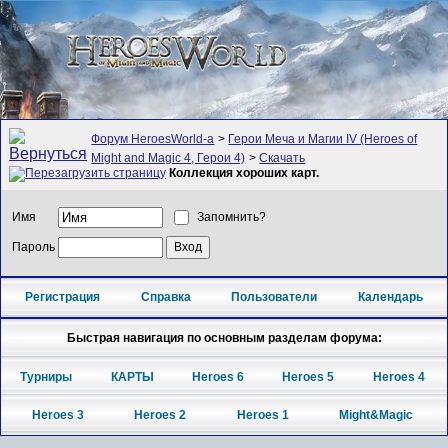
Форум HeroesWorld-а
>
Герои Меча и Магии IV (Heroes of
Might and Magic 4, Герои 4)
>
Скачать
Коллекция хороших карт.
Имя
Запомнить?
Пароль
Регистрация
Справка
Пользователи
Календарь
Быстрая навигация по основным разделам форума:
Турниры
КАРТЫ
Heroes 6
Heroes 5
Heroes 4
Heroes 3
Heroes 2
Heroes 1
Might&Magic