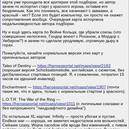
карта уже проходила все критерии этой подборки, но автор
зачем-то испортил старт у красного игрока, оставив его
бездомным. Как это понимать, все начинают с замками, а
красный - нет? Если это будет компьютер, он просто не окажет
сопротивления вообще. Очередная карта испорчена
недальновидностью автора подборки.
Ну и ещё здесь карта по Войне Кольца, где убрали союзы (что
совершенно нелогично, Гондор воюет с Роханом, а Мордор с
Умбаром?) и зачем-то сделали уродливую, огромную дыру в
горах.
Пожалуйста, качайте нормальные версии этих карт у
оригинальных авторов:
Tales of Destiny —
https://heroesportal.net/maps/view/2183
(хорошая версия Schicksalsmelodie, английская, с сюжетом, без
дисбалансных стартовых позиций. Я, к сожалению, потратил 15
часов на здешний инвалид);
Enchantment —
https://heroesportal.net/maps/view/1907
(почти
такая же, что и здесь, только с нормальным стартом у красного);
L.O.T.R. The War of the Ring —
https://heroesportal.net/maps/view/1011
(с логичными союзами и
без непрошеного "ландшафтного дизайна").
По остальным XL-картам: Infinity — просто убогая и пустая;
Endless war — хороша, не заметил недостатков или вольностей;
Ciekawe czasy, Wojna narodow обе вроде без изменений, с пивом