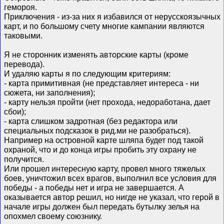
гемороя.
Приключения - из-за них я избавился от нерусскоязычных
карт, и по большому счету многие кампании являются
таковыми.
Я не сторонник изменять авторские карты (кроме
перевода).
И удаляю карты я по следующим критериям:
- карта примитивная (не представляет интереса - ни
сюжета, ни заполнения);
- карту нельзя пройти (нет прохода, недоработана, дает
сбои);
- карта слишком задротная (без редактора или
специальных подсказок в рид.ми не разобраться).
Например на островной карте шляпа будет под такой
охраной, что и до конца игры пробить эту охрану не
получится.
Или прошел интересную карту, провел много тяжелых
боев, уничтожил всех врагов, выполнил все условия для
победы - а победы нет и игра не завершается. А
оказывается автор решил, но нигде не указал, что герой в
начале игры должен был передать бутылку зелья на
опохмел своему союзнику.