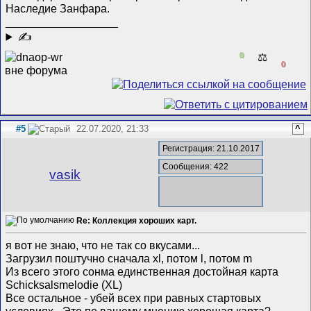
Наследие Занфара.
__________________
✍
0
⚖️
0
#5
22.07.2020, 21:33
^
Регистрация: 21.10.2017
Сообщения: 422
vasik
Re: Коллекция хороших карт.
я вот не знаю, что не так со вкусами...
Загрузил поштучно сначала xl, потом l, потом m
Из всего этого сонма единственная достойная карта
Schicksalsmelodie (XL)
Все остальное - убей всех при равных стартовых
условиях - Это по вашему мнению хорошая карта?