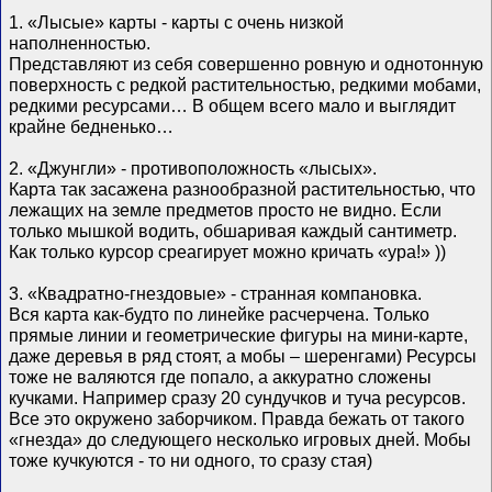
1. «Лысые» карты - карты с очень низкой
наполненностью.
Представляют из себя совершенно ровную и однотонную
поверхность с редкой растительностью, редкими мобами,
редкими ресурсами… В общем всего мало и выглядит
крайне бедненько…
2. «Джунгли» - противоположность «лысых».
Карта так засажена разнообразной растительностью, что
лежащих на земле предметов просто не видно. Если
только мышкой водить, обшаривая каждый сантиметр.
Как только курсор среагирует можно кричать «ура!» ))
3. «Квадратно-гнездовые» - странная компановка.
Вся карта как-будто по линейке расчерчена. Только
прямые линии и геометрические фигуры на мини-карте,
даже деревья в ряд стоят, а мобы – шеренгами) Ресурсы
тоже не валяются где попало, а аккуратно сложены
кучками. Например сразу 20 сундучков и туча ресурсов.
Все это окружено заборчиком. Правда бежать от такого
«гнезда» до следующего несколько игровых дней. Мобы
тоже кучкуются - то ни одного, то сразу стая)