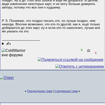
пойдёт; ну а до Truth and Justice я ещё не добрался. В целом,
видя изменения некоторых карт, я не могу больше доверять
автору, потому что все они к худшему.
P. S. Понимаю, что поздно писать это, но лучше поздно, чем
никогда. Вполне возможно, что кто-то другой, как я, ещё только
добирается до этих карт, ну и если кто-то накосячил, лучше всё
же указать на это.
__________________
✍
1
⚖️
0
«
Предыдущая тема
|
Следующая тема
»