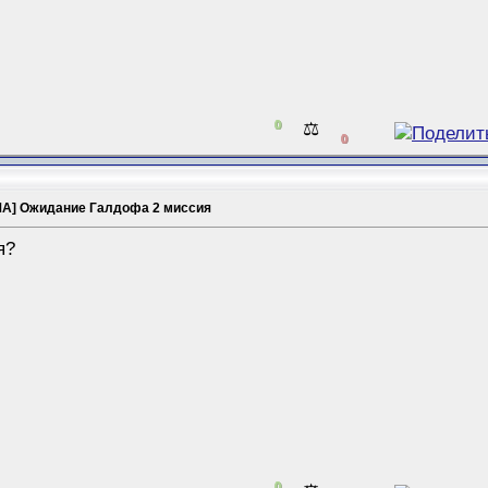
0
⚖️
0
А] Ожидание Галдофа 2 миссия
я?
0