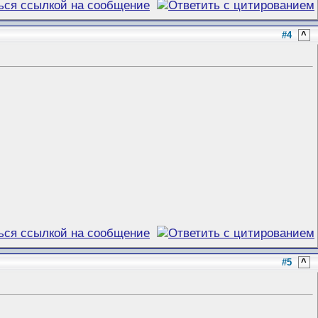
#4
^
#5
^