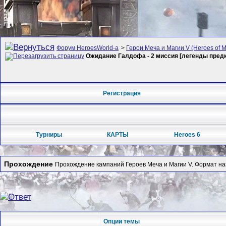
Форум HeroesWorld-а
>
Герои Меча и Магии V (Heroes of Mi
Ожидание Галдофа - 2 миссия [легенды предк
Регистрация
Турниры
КАРТЫ
Heroes 6
Прохождение
Прохождение кампаний Героев Меча и Магии V. Формат на
Опции темы