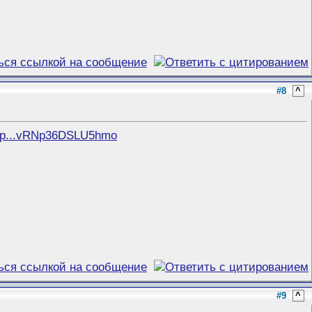
#8
^
_Fp...vRNp36DSLU5hmo
#9
^