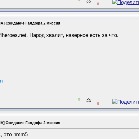
⚖️
0
А] Ожидание Галдофа 2 миссия
l4heroes.net. Народ хвалит, наверное есть за что.
am
0
⚖️
0
А] Ожидание Галдофа 2 миссия
, это hmm5