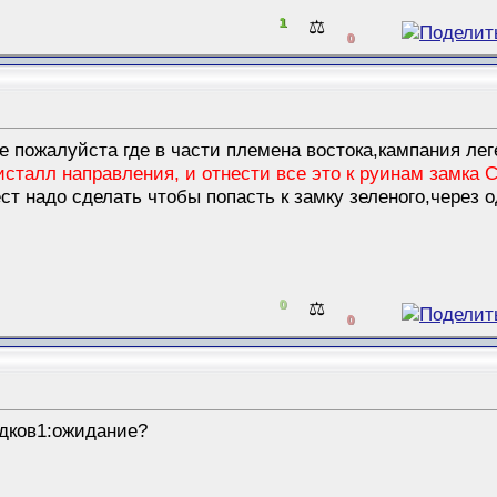
1
⚖️
0
е пожалуйста где в части племена востока,кампания ле
сталл направления, и отнести все это к руинам замка С
ест надо сделать чтобы попасть к замку зеленого,через 
0
⚖️
0
едков1:ожидание?