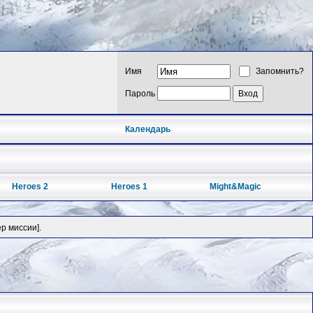
Имя
Запомнить?
Пароль
Календарь
Heroes 2
Heroes 1
Might&Magic
р миссии].