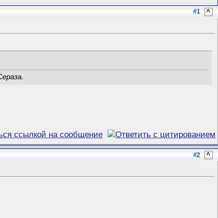
#1
^
Сераза.
#2
^