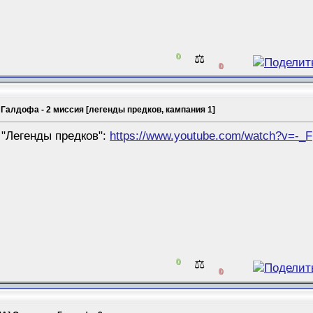
0
⚖️
0
Галдофа - 2 миссия [легенды предков, кампания 1]
"Легенды предков":
https://www.youtube.com/watch?v=-
0
⚖️
0