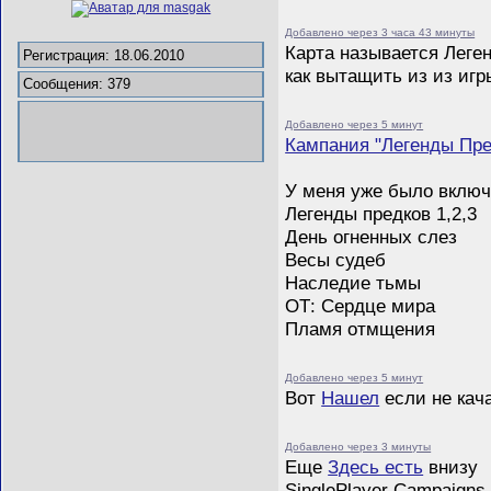
Добавлено через 3 часа 43 минуты
Карта называется Леген
Регистрация: 18.06.2010
как вытащить из из игр
Сообщения: 379
Добавлено через 5 минут
Кампания "Легенды Пре
У меня уже было включ
Легенды предков 1,2,3
День огненных слез
Весы судеб
Наследие тьмы
ОТ: Сердце мира
Пламя отмщения
Добавлено через 5 минут
Вот
Нашел
если не кач
Добавлено через 3 минуты
Еще
Здесь есть
внизу
SinglePlayer Campaigns