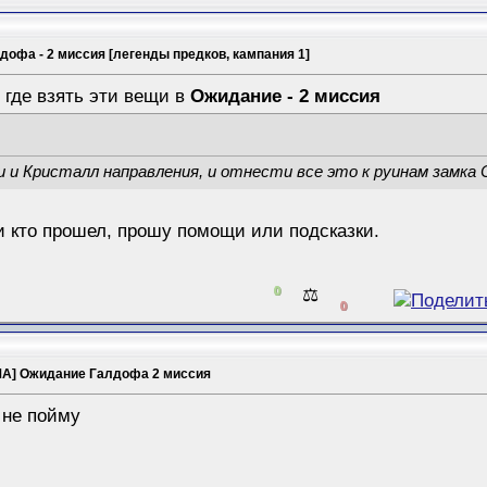
офа - 2 миссия [легенды предков, кампания 1]
 где взять эти вещи в
Ожидание - 2 миссия
 и Кристалл направления, и отнести все это к руинам замка 
и кто прошел, прошу помощи или подсказки.
0
⚖️
0
А] Ожидание Галдофа 2 миссия
? не пойму