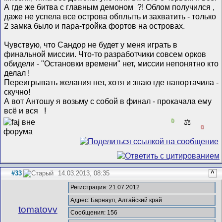
А где же битва с главным демоном
?! Облом получился
,
даже не успела все острова обплыть и захватить - только
2 замка было и пара-тройка фортов на островах.
Чувствую, что Сандор не будет у меня играть в
финальной миссии. Что-то разработчики совсем орков
обидели - "Остановки времени" нет, миссии непонятно кто
делал
!
Переигрывать желания нет, хотя и знаю где напортачила -
скучно!
А вот Антошу я возьму с собой в финал - прокачала ему
всё и вся
!
0
⚖️
0
#33
14.03.2013, 08:35
^
Регистрация: 21.07.2012
Адрес: Барнаул, Алтайский край
tomatovv
Сообщения: 156