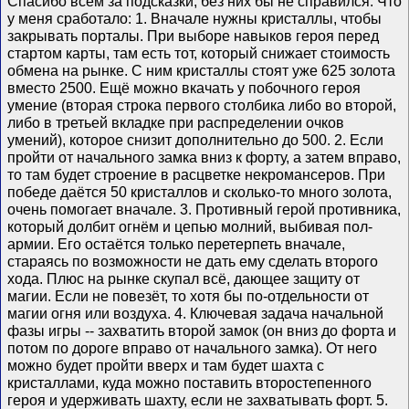
Спасибо всем за подсказки, без них бы не справился. Что
у меня сработало: 1. Вначале нужны кристаллы, чтобы
закрывать порталы. При выборе навыков героя перед
стартом карты, там есть тот, который снижает стоимость
обмена на рынке. С ним кристаллы стоят уже 625 золота
вместо 2500. Ещё можно вкачать у побочного героя
умение (вторая строка первого столбика либо во второй,
либо в третьей вкладке при распределении очков
умений), которое снизит дополнительно до 500. 2. Если
пройти от начального замка вниз к форту, а затем вправо,
то там будет строение в расцветке некромансеров. При
победе даётся 50 кристаллов и сколько-то много золота,
очень помогает вначале. 3. Противный герой противника,
который долбит огнём и цепью молний, выбивая пол-
армии. Его остаётся только перетерпеть вначале,
стараясь по возможности не дать ему сделать второго
хода. Плюс на рынке скупал всё, дающее защиту от
магии. Если не повезёт, то хотя бы по-отдельности от
магии огня или воздуха. 4. Ключевая задача начальной
фазы игры -- захватить второй замок (он вниз до форта и
потом по дороге вправо от начального замка). От него
можно будет пройти вверх и там будет шахта с
кристаллами, куда можно поставить второстепенного
героя и удерживать шахту, если не захватывать форт. 5.