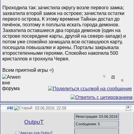
Проходила так: зачистила округу возле первого замка;
захватила второй замок на острове; зачистила остатки
первого острова. К этому времени Тайнан достал до
печёнок, поэтому я поплыла искать города демонов.
Захватила оставшиеся два города демонов (один на
острове посередине карты, другой на северо-западе) и
потом уже спокойно зачищала всю оставшуюся карту,
посещала повышалки и арены. Порталы закрывала
второстепенными героями. Спокойно накопила 500
кристаллов и грохнула Червя.
Всем приятной игры =)
0
⚖️
0
#40
03.06.2019, 22:59
^
Регистрация: 03.06.2019
OutpuT
Сообщения: 5