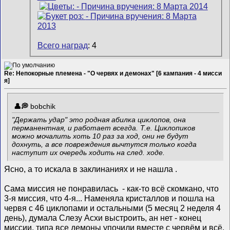
Всего наград
: 4
Re: Непокорные племена - "О червях и демонах" [6 кампания - 4 мисси
я]
bobchik
"Держать удар" это родная абилка циклопов, она
перманентная, и работает всегда. Т.е. Циклопиков
можно мочалить хоть 10 раз за ход, они не будут
дохнуть, а все повреждения вычтутся только когда
наступит их очередь ходить на след. ходе.
Ясно, а то искала в заклинаниях и не нашла
.
Сама миссия не понравилась
- как-то всё скомкано, что
3-я миссия, что 4-я... Наменяла кристаллов и пошла на
червя с 46 циклопами и остальными (5 месяц 2 неделя 4
день), думала Слезу Асхи выстроить, ан нет - конец
миссии, типа все демоны упочили вместе с червём и всё.