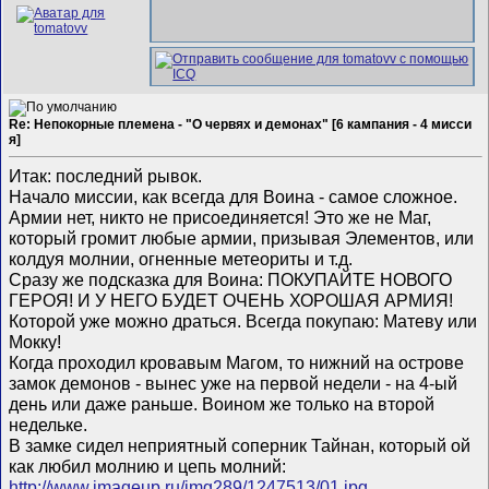
Re: Непокорные племена - "О червях и демонах" [6 кампания - 4 мисси
я]
Итак: последний рывок.
Начало миссии, как всегда для Воина - самое сложное.
Армии нет, никто не присоединяется! Это же не Маг,
который громит любые армии, призывая Элементов, или
колдуя молнии, огненные метеориты и т.д.
Сразу же подсказка для Воина: ПОКУПАЙТЕ НОВОГО
ГЕРОЯ! И У НЕГО БУДЕТ ОЧЕНЬ ХОРОШАЯ АРМИЯ!
Которой уже можно драться. Всегда покупаю: Матеву или
Мокку!
Когда проходил кровавым Магом, то нижний на острове
замок демонов - вынес уже на первой недели - на 4-ый
день или даже раньше. Воином же только на второй
недельке.
В замке сидел неприятный соперник Тайнан, который ой
как любил молнию и цепь молний:
http://www.imageup.ru/img289/1247513/01.jpg