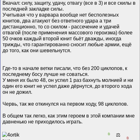
Вкачал: силу, защиту, удачу, отвагу (все в 3) и все скилы в
последней закладке силы.
Учитывая что у варвара вообще нет бесполезных
юнитов, два атакуют без ответного удара а три
дистанционно, то со скилом - рассечение и удачей
отвагой (после применения массового героизма) более
50 очков каждый второй юнит бьёт дважды, иногда
трижды, что гарантированно сносит любые армии, ещё
до того, как они шевельнутся.
Где-то в начале ветки писали, что без 200 циклопов, к
последнему босу лучше не соваться.
У меня их было 48, он успел 1 раз бахнуть молнией и ни
один его юнит не успел даже дёрнутся, до второго хода
он не дожил.
Червь, так же откинулся на первом ходу, 98 циклопов.
В общем так легко, как этим героем в этой компании мне
давненько не приходилось играть.
0
⚖️
0