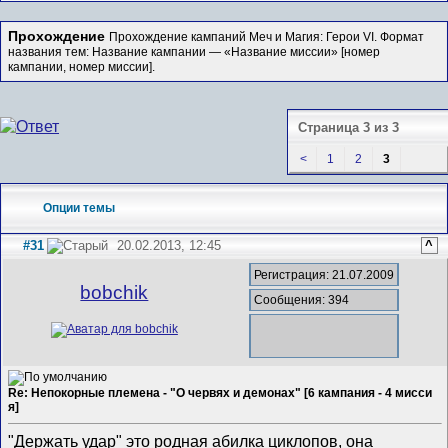
Прохождение
Прохождение кампаний Меч и Магия: Герои VI. Формат
названия тем: Название кампании — «Название миссии» [номер
кампании, номер миссии].
Страница 3 из 3
<
1
2
3
Опции темы
#31
20.02.2013, 12:45
^
Регистрация: 21.07.2009
bobchik
Сообщения: 394
Re: Непокорные племена - "О червях и демонах" [6 кампания - 4 мисси
я]
"Держать удар" это родная абилка циклопов, она