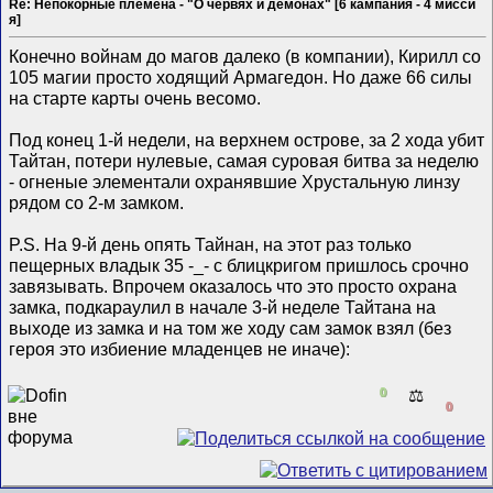
Re: Непокорные племена - "О червях и демонах" [6 кампания - 4 мисси
я]
Конечно войнам до магов далеко (в компании), Кирилл со
105 магии просто ходящий Армагедон. Но даже 66 силы
на старте карты очень весомо.
Под конец 1-й недели, на верхнем острове, за 2 хода убит
Тайтан, потери нулевые, самая суровая битва за неделю
- огненые элементали охранявшие Хрустальную линзу
рядом со 2-м замком.
P.S. На 9-й день опять Тайнан, на этот раз только
пещерных владык 35 -_- с блицкригом пришлось срочно
завязывать. Впрочем оказалось что это просто охрана
замка, подкараулил в начале 3-й неделе Тайтана на
выходе из замка и на том же ходу сам замок взял (без
героя это избиение младенцев не иначе):
0
⚖️
0