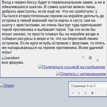
Вход к червю-боссу будет в первоначальном замке, а не в
обвалившихся шахтах. В самих шахтах можно лишь
добрать кристаллы, если ещё не. Что не сработало: 1.
Пытался второстепенным героем на корабле доплыть до
острова в левой верхней части карты и сесть там на
шахту с кристаллами, но очень быстро туда приплывает
герой противника и выбивает героя. Так что если бы
играл заново, то просто плавал бы на корабле везде и
собирал ресурсы в море и те, что на береговой линии
островов. Если идти вглубь островов с фортами, то опять
же напарываешься на героев противника. Всем удачной
игры!
0
⚖️
0
Страница 3 из 3
<
1
2
3