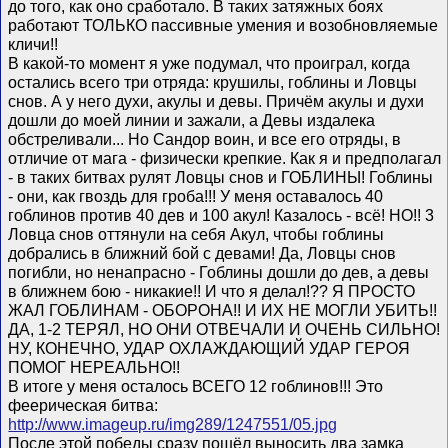
до того, как оно сработало. В таких затяжных боях
работают ТОЛЬКО пассивные умения и возобновляемые
кличи!!
В какой-то момент я уже подумал, что проиграл, когда
остались всего три отряда: крушилы, гоблины и Ловцы
снов. А у него духи, акулы и девы. Причём акулы и духи
дошли до моей линии и зажали, а Девы издалека
обстреливали... Но Сандор воин, и все его отряды, в
отличие от мага - физически крепкие. Как я и предполагал
- в таких битвах рулят Ловцы снов и ГОБЛИНЫ! Гоблины
- они, как гвоздь для гроба!!! У меня оставалось 40
гоблинов против 40 дев и 100 акул! Казалось - всё! НО!! 3
Ловца снов оттянули на себя Акул, чтобы гоблины
добрались в ближний бой с девами! Да, Ловцы снов
погибли, но ненапрасно - Гоблины дошли до дев, а девы
в ближнем бою - никакие!! И что я делал!?? Я ПРОСТО
ЖАЛ ГОБЛИНАМ - ОБОРОНА!! И ИХ НЕ МОГЛИ УБИТЬ!!
ДА, 1-2 ТЕРЯЛ, НО ОНИ ОТВЕЧАЛИ И ОЧЕНЬ СИЛЬНО!
НУ, КОНЕЧНО, УДАР ОХЛАЖДАЮЩИЙ УДАР ГЕРОЯ
ПОМОГ НЕРЕАЛЬНО!!
В итоге у меня осталось ВСЕГО 12 гоблинов!!! Это
феерическая битва:
http://www.imageup.ru/img289/1247551/05.jpg
После этой победы сразу пошёл выносить два замка