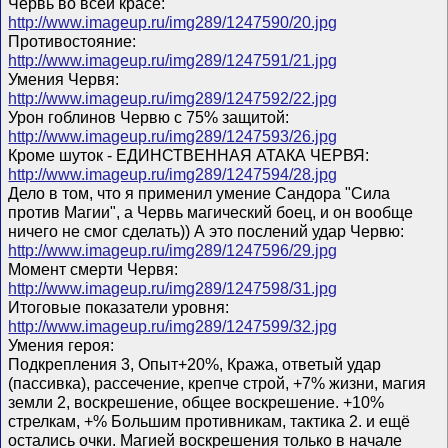
Червь во всей красе:
http://www.imageup.ru/img289/1247590/20.jpg
Противостояние:
http://www.imageup.ru/img289/1247591/21.jpg
Умения Червя:
http://www.imageup.ru/img289/1247592/22.jpg
Урон гоблинов Червю с 75% защитой:
http://www.imageup.ru/img289/1247593/26.jpg
Кроме шуток - ЕДИНСТВЕННАЯ АТАКА ЧЕРВЯ:
http://www.imageup.ru/img289/1247594/28.jpg
Дело в том, что я применил умение Сандора "Сила
против Магии", а Червь магический боец, и он вообще
ничего не смог сделать)) А это послений удар Червю:
http://www.imageup.ru/img289/1247596/29.jpg
Момент смерти Червя:
http://www.imageup.ru/img289/1247598/31.jpg
Итоговые показатели уровня:
http://www.imageup.ru/img289/1247599/32.jpg
Умения героя:
Подкрепления 3, Опыт+20%, Кража, ответый удар
(пассивка), рассечение, крепче строй, +7% жизни, магия
земли 2, воскрешение, общее воскрешение. +10%
стрелкам, +% Большим противникам, тактика 2. и ещё
остались очки. Магией воскрешения только в начале