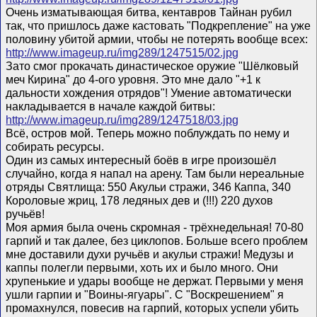
Очень изматывающая битва, кентавров Тайнан рубил
так, что пришлось даже кастовать "Подкрепление" на уже
половину убитой армии, чтобы не потерять вообще всех:
http://www.imageup.ru/img289/1247515/02.jpg
Зато смог прокачать династическое оружие "Шёлковый
меч Кирина" до 4-ого уровня. Это мне дало "+1 к
дальности хождения отрядов"! Умение автоматически
накладывается в начале каждой битвы:
http://www.imageup.ru/img289/1247518/03.jpg
Всё, остров мой. Теперь можно поблуждать по нему и
собирать ресурсы.
Один из самых интересный боёв в игре произошёл
случайно, когда я напал на арену. Там были нереальные
отряды Святлища: 550 Акульи стражи, 346 Каппа, 340
Короловые жриц, 178 ледяных дев и (!!!) 220 духов
ручьёв!
Моя армия была очень скромная - трёхнедельная! 70-80
гарпий и так далее, без циклопов. Больше всего проблем
мне доставили духи ручьёв и акульи стражи! Медузы и
каппы полегли первыми, хоть их и было много. Они
хрупенькие и удары вообще не держат. Первыми у меня
ушли гарпии и "Воины-ягуары". С "Воскрешением" я
промахнулся, повесив на гарпий, которых успели убить