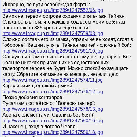
Инферно, по пути освобождая форты:
http://www.imageup.ru/img289/1247552/06.jpg
Замок на первом острове охранял опять-таки Тайнан.
Сложность в том, что каждый ход всем моим ребятам
просто так по 335 урона и ещё башни:
http://www.imageup.ru/img289/1247559/08.jpg
Сложно доставь его из замка, отряды не выходят, стоят в
"обороне", башни лупять, Тайнан магией - сложный бой:
http://www.imageup.ru/img289/1247561/10.jpg
Следующий замок выносил по такому же сценарию. Всё,
больше никаких прыгающих из односторонних
телепортов героев не будет! Можно спокойно зачищать
карту. Обратите внимание на месяцы, недели, дни:
http://www.imageup.ru/img289/1247574/11.jpg
Карту я зачищал такой армией:
http://www.imageup.ru/img289/1247576/12.jpg
Позже добавил кентавров.
Русалкам достаётся от "Воинов-пантер":
http://www.imageup.ru/img289/1247578/13.jpg
Арена с элементами. Сдались без боя))):
http://www.imageup.ru/img289/1247580/16.jpg
И наконец, вход в логово Червя:
http://www.imageup.ru/img289/1247589/18.jpg