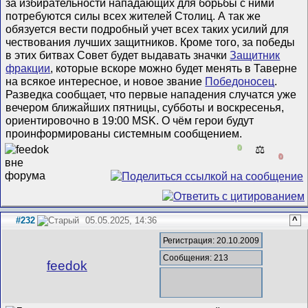
за избирательности нападающих для борьбы с ними
потребуются силы всех жителей Столиц. А так же
обязуется вести подробный учет всех таких усилий для
чествования лучших защитников. Кроме того, за победы
в этих битвах Совет будет выдавать значки
Защитник
фракции
, которые вскоре можно будет менять в Таверне
на всякое интересное, и новое звание
Победоносец
.
Разведка сообщает, что первые нападения случатся уже
вечером ближайших пятницы, субботы и воскресенья,
ориентировочно в 19:00 MSK. О чём герои будут
проинформированы системным сообщением.
0
⚖️
0
#232
05.05.2025, 14:36
^
Регистрация: 20.10.2009
Сообщения: 213
feedok