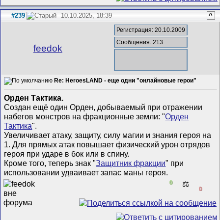
#239
10.10.2025, 18:39
^
Регистрация: 20.10.2009
Сообщения: 213
feedok
Re: HeroesLAND - еще одни "онлайновые герои"
Орден Тактика.
Создан ещё один Орден, добываемый при отражении
набегов монстров на фракционные земли: "
Орден
Тактика
".
Увеличивает атаку, защиту, силу магии и знания героя на
1. Для прямых атак повышает физический урон отрядов
героя при ударе в бок или в спину.
Кроме того, теперь знак "
Защитник фракции
" при
использовании удваивает запас маны героя.
0
⚖️
0