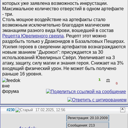
которых уже заявлена возможность инкрустации.
Максимальное количество отверстий в одном артефакте
- три.
Столь мощное воздействие на артефакты стало
возможным исключительно благодаря магическим
эманациям разного вида Крови, вошедшей в состав
Рецепта Ювелирного сверла
. Рецепт этот можно
раздобыть только у Драконидов в Базальтовых Пещерах.
Усилия героев в сверлении артефактов вознаграждаются
новым званием "Дырокол": присуждается за 30
использований Ювелирных Свёрл. Увеличивает на 3
атаку, защиту, силу магии и знания героя. Снижает на 3%
входящий физический урон. Не может быть получено
раньше 16 уровня.
1
⚖️
0
#230
17.02.2025, 12:56
^
Регистрация: 20.10.2009
Сообщения: 213