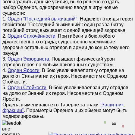
вознаградить данные усилия, было решено создать
набор Орденов, одновременно вводя в игру новые
сущности:
1.
Орден "Последний выживший"
. Наделяет отряды героя
свойством "Последний выживший": один раз за битву
погибший отряд выживает с одной единицей здоровья.
2.
Орден Сплочённости
. При гибели в бою любого
дружественного отряда, существенно увеличивает
здоровье остальных отрядов в армии до конца текущего
раунда.
3.
Орден Экзорциста
. Повышает физический урон
отрядов героя по любым призванных существам.
4.
Орден Ярости
. В бою увеличивает атаку отрядов на
долю от Силы магии их героя. Несовместим с Орденом
Стойкости.
5.
Орден Стойкости
. В бою увеличивает защиту отрядов
на долю от Знаний их героя. Несовместим с Орденом
Ярости.
Ордена вымениваются в Таверне за знаки
"Защитник
фракции"
. Параметры Орденов и их обмена могут быть
модифицированы.
0
⚖️
0