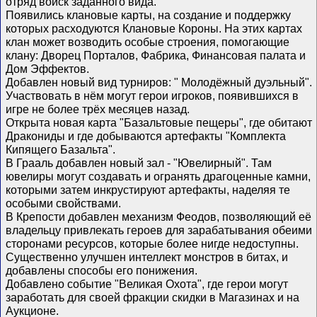
отряд войск заданного вида.
Появились клановые карты, на создание и поддержку
которых расходуются Клановые Короны. На этих картах
клан может возводить особые строения, помогающие
клану: Дворец Порталов, Фабрика, Финансовая палата и
Дом Эффектов.
Добавлен новый вид турниров: " Молодёжный дуэльный".
Участвовать в нём могут герои игроков, появившихся в
игре не более трёх месяцев назад.
Открыта новая карта "Базальтовые пещеры", где обитают
Дракониды и где добываются артефакты "Комплекта
Кипящего Базальта".
В Грааль добавлен новый зал - "Ювелирный". Там
ювелиры могут создавать и огранять драгоценные камни,
которыми затем инкрустируют артефакты, наделяя те
особыми свойствами.
В Крепости добавлен механизм Феодов, позволяющий её
владельцу привлекать героев для зарабатывания обеими
сторонами ресурсов, которые более нигде недоступны.
Существенно улучшен интеллект монстров в битах, и
добавлены способы его понижения.
Добавлено событие "Великая Охота", где герои могут
заработать для своей фракции скидки в Магазинах и на
Аукционе.