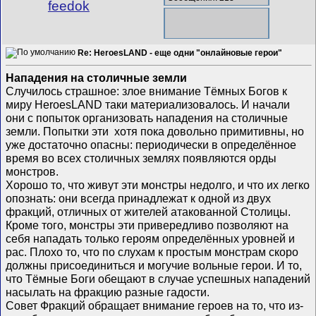
feedok
Re: HeroesLAND - еще одни "онлайновые герои"
Нападения на столичные земли
Случилось страшное: злое внимание Тёмных Богов к
миру HeroesLAND таки материализовалось. И начали
они с попыток организовать нападения на столичные
земли. Попытки эти хотя пока довольно примитивны, но
уже достаточно опасны: периодически в определённое
время во всех столичных землях появляются орды
монстров.
Хорошо то, что живут эти монстры недолго, и что их легко
опознать: они всегда принадлежат к одной из двух
фракций, отличных от жителей атакованной Столицы.
Кроме того, монстры эти привередливо позволяют на
себя нападать только героям определённых уровней и
рас. Плохо то, что по слухам к простым монстрам скоро
должны присоединиться и могучие вольные герои. И то,
что Тёмные Боги обещают в случае успешных нападений
насылать на фракцию разные гадости.
Совет Фракций обращает внимание героев на то, что из-