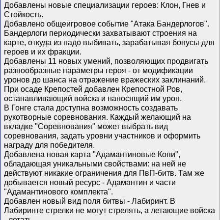
Добавлены новые специализации героев: Клон, Гнев и
Стойкость.
Добавлено общеигровое событие "Атака Бандерлогов".
Бандерлоги периодически захватывают строения на
карте, откуда из надо выбивать, зарабатывая бонусы для
героев и их фракции.
Добавлены 11 новых умений, позволяющих продвигать
разнообразные параметры героя - от модификации
уронов до шанса на отражение вражеских заклинаний.
При осаде Крепостей добавлен Крепостной Ров,
останавливающий войска и наносящий им урон.
В Гонге стала доступна возможность создавать
рукотворные соревнования. Каждый желающий на
вкладке "Соревнования" может выбрать вид
соревнования, задать уровни участников и оформить
награду для победителя.
Добавлена новая карта "Адамантиновые Копи",
обладающая уникальными свойствами: на ней не
действуют никакие ограничения для ПвП-битв. Там же
добывается новый ресурс - Адамантин и части
"Адамантинового комплекта".
Добавлен новый вид поля битвы - Лабиринт. В
Лабиринте стрелки не могут стрелять, а летающие войска
- летать.