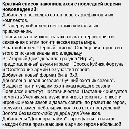
Краткий список накопившихся с последней версии
нововведений:
Добавлено несколько сотен новых артефактов и их
комплектов.
В Таверну добавлено несколько уникальных
приключений.
Появилась возможность захватывать территорию и
связанная с этим политическая карта мира.
В чат добавлен "Черный список". Сообщения героев из
этого списка не видны его владельцу.
В "Игорный Дом" добавлен раздел "Игры",
представленный двумя играми: "Бросок Кубика Фортуны"
и "Состязание армий без участия героя".
Добавлен новый формат битв: 3х3.
Добавлена новая регалия "Лучший охотник сезона".
Выдаётся пяти лучшим охотникам каждого сезона.
Появился институт Наставничества. Наставник обязуется
помогать Ученикам в изучении игры, пояснять тонкости
игровых механизмов и давать советы по развитию героя,
получая взамен небольшую долю со всех поступлений
Золота без какого-либо ущерба для Учеников.
Добавлены "Договора найма" - артефакты, в начале
каждой битве призывающие в армию героя небольшой