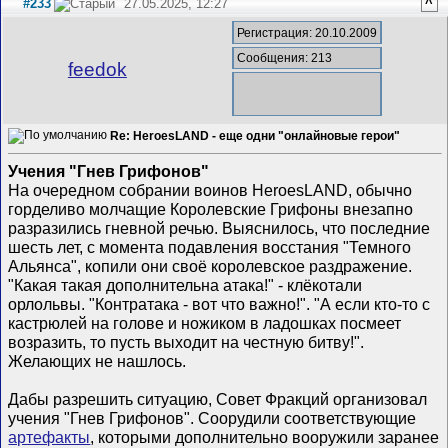
#233
27.05.2025, 12:27
^
Регистрация: 20.10.2009
Сообщения: 213
feedok
Re: HeroesLAND - еще одни "онлайновые герои"
Учения "Гнев Грифонов"
На очередном собрании воинов HeroesLAND, обычно
горделиво молчащие Королевские Грифоны внезапно
разразились гневной речью. Выяснилось, что последние
шесть лет, с момента подавления восстания "Темного
Альянса", копили они своё королевское раздражение.
"Какая такая дополнительна атака!" - клёкотали
орлольвы. "Контратака - вот что важно!". "А если кто-то с
кастрюлей на голове и ножиком в ладошках посмеет
возразить, то пусть выходит на честную битву!".
Желающих не нашлось.
Дабы разрешить ситуацию, Совет Фракций организовал
учения "Гнев Грифонов". Соорудили соответствующие
артефакты
, которыми дополнительно вооружили заранее