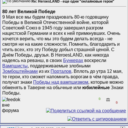
Re: HeroesLAND - еще одни "онлайновые герои"
80 лет Великой Победе
9 Мая все мы будем праздновать 80-ю годовщину
Победы в Великой Отечественной войне, которой
Советский Союз в 1945 году завершил разгром
нацистской Германии и всех к ней примкнувших. Очень
хочется верить, что мы это будем делать всегда - не
смотря ни на какие сложности. Помнить, благодарить и
чтить всех, кто эту Победу добыл страшной ценой. С
Днём Победы, друзья. В HeroesLAND, как никогда
надеясь на реванш, в своих
Бункерах
воскресли
Вампшисты
, поддерживаемые злобными
Зомбоштейнами
из их
Порталов
. Вплоть до утра 12 мая,
те герои, кто сможет напомнить ворогам в чём правда,
получат знаки
Победы над вампшизмом
, которые можно
обменять в Таверне на обычные или
юбилейные
Знаки
Победы.
0
⚖️
0