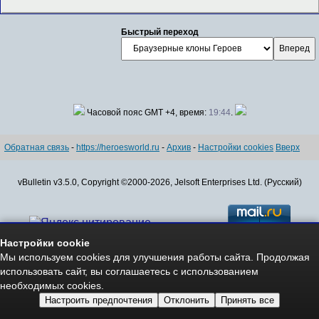
Быстрый переход
Часовой пояс GMT +4, время:
19:44
.
Обратная связь
-
https://heroesworld.ru
-
Архив
-
Настройки cookies
Вверх
vBulletin v3.5.0, Copyright ©2000-2026, Jelsoft Enterprises Ltd. (Русский)
Настройки cookie
Мы используем cookies для улучшения работы сайта. Продолжая
Авторские права - Copyright © 2006-2026
использовать сайт, вы соглашаетесь с использованием
www.HeroesWorld.ru All rights reserved
необходимых cookies.
Heroes World (English)
Настроить предпочтения
Отклонить
Принять все