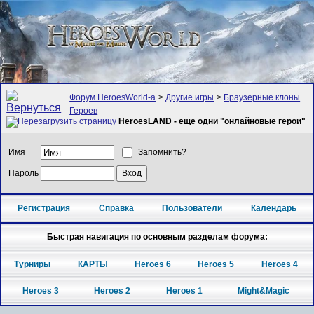
Форум HeroesWorld-а
>
Другие игры
>
Браузерные клоны
Героев
HeroesLAND - еще одни "онлайновые герои"
Имя
Запомнить?
Пароль
Регистрация
Справка
Пользователи
Календарь
Быстрая навигация по основным разделам форума:
Турниры
КАРТЫ
Heroes 6
Heroes 5
Heroes 4
Heroes 3
Heroes 2
Heroes 1
Might&Magic