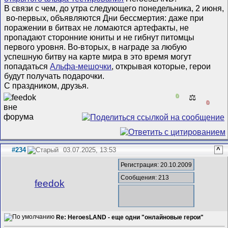
В связи с чем, до утра следующего понедельника, 2 июня,
во-первых, объявляются Дни бессмертия: даже при
поражении в битвах не ломаются артефакты, не
пропадают сторонние юниты и не гибнут питомцы
первого уровня. Во-вторых, в награде за любую
успешную битву на карте мира в это время могут
попадаться
Альфа-мешочки
, открывая которые, герои
будут получать подарочки.
С праздником, друзья.
0
⚖️
0
#234
03.07.2025, 13:53
^
Регистрация: 20.10.2009
Сообщения: 213
feedok
Re: HeroesLAND - еще одни "онлайновые герои"