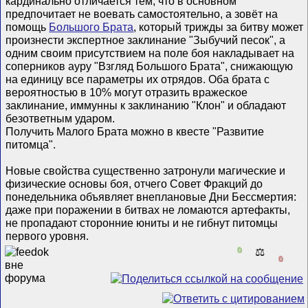
кардинально отличается тем, что в основном
предпочитает не воевать самостоятельно, а зовёт на
помощь
Большого Брата
, который трижды за битву может
произнести экспертное заклинание "Зыбучий песок", а
одним своим присутствием на поле боя накладывает на
соперников ауру "Взгляд Большого Брата", снижающую
на единицу все параметры их отрядов. Оба брата с
вероятностью в 10% могут отразить вражеское
заклинание, иммунны к заклинанию "Клон" и обладают
безответным ударом.
Получить Малого Брата можно в квесте "Развитие
питомца".
Новые свойства существенно затронули магические и
физические основы боя, отчего Совет Фракций до
понедельника объявляет внеплановые Дни Бессмертия:
даже при поражении в битвах не ломаются артефакты,
не пропадают сторонние юниты и не гибнут питомцы
первого уровня.
0
⚖️
0