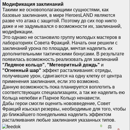
Модификация заклинаний
Такими же основополагающими сущностями, как
базовые заклинания, в мире HeroesLAND являются
разве что атака с защитой. Поэтому до сих пор никто
даже и не задумывался о возможности их, заклинаний,
модификации.
Это однако не остановило группу молодых мастеров в
лабораториях Совета Фракций. Начать они решили с
заклинаний урона по площади, мечтая наделить их
дополнительными тактическими бонусами. В результате
появилась возможность реализовать для заклинаний
"Ледяное кольцо"
,
"Метеоритный дождь"
и
"Огненный шар"
эффект расталкивания: отряды,
получившие урон, сдвигаются на одну клетку от центра
применения заклинания, если это возможно.
Данную возможность пока планируется воплотить в
соответствующих специализациях, а так же наделить ею
Кольца нелюбви и Парное Кольцо ненависти.
Дабы герои смогли оценить нововведение, Совет
Фракций изыскал резервы, необходимые для того, чтобы
до ближайшего понедельника наделить эффектом
расталкивания любые заклинания указанных типов.
0
⚖️
0