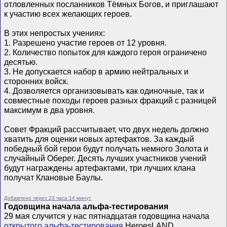
отловленных посланников Тёмных Богов, и приглашают
к участию всех желающих героев.
В этих непростых учениях:
1. Разрешено участие героев от 12 уровня.
2. Количество попыток для каждого героя ограничено
десятью.
3. Не допускается набор в армию нейтральных и
сторонних войск.
4. Дозволяется организовывать как одиночные, так и
совместные походы героев разных фракций с разницей
максимум в два уровня.
Совет Фракций рассчитывает, что двух недель должно
хватить для оценки новых артефактов. За каждый
победный бой герои будут получать немного Золота и
случайный Оберег. Десять лучших участников учений
будут награждены артефактами, три лучших клана
получат Клановые Баулы.
Добавлено через 23 часа 14 минут
Годовщина начала альфа-тестирования
29 мая случится у нас пятнадцатая годовщина начала
открытого альфа-тестирования
HeroesLAND.