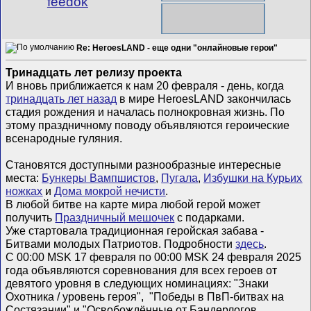
feedok
Re: HeroesLAND - еще одни "онлайновые герои"
Тринадцать лет релизу проекта
И вновь приближается к нам 20 февраля - день, когда
тринадцать лет назад
в мире HeroesLAND закончилась
стадия рождения и началась полнокровная жизнь. По
этому праздничному поводу объявляются героические
всенародные гуляния.
Становятся доступными разнообразные интересные
места:
Бункеры Вампшистов
,
Пугала
,
Избушки на Курьих
ножках
и
Дома мокрой нечисти
.
В любой битве на карте мира любой герой может
получить
Праздничный мешочек
с подарками.
Уже стартовала традиционная геройская забава -
Битвами молодых Патриотов. Подробности
здесь
.
С 00:00 MSK 17 февраля по 00:00 MSK 24 февраля 2025
года объявляются соревнования для всех героев от
девятого уровня в следующих номинациях: "Знаки
Охотника / уровень героя", "Победы в ПвП-битвах на
Состязании" и "Освобождённые от Бандерлогов