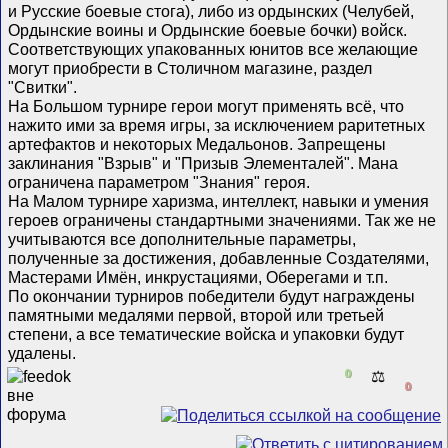
и Русские боевые стога), либо из ордынских (Челубей,
Ордынские воины и Ордынские боевые бочки) войск.
Соответствующих упакованных юнитов все желающие
могут приобрести в Столичном магазине, раздел
"Свитки".
На Большом турнире герои могут применять всё, что
нажито ими за время игры, за исключением раритетных
артефактов и некоторых Медальонов. Запрещены
заклинания "Взрыв" и "Призыв Элементалей". Мана
ограничена параметром "Знания" героя.
На Малом турнире харизма, интеллект, навыки и умения
героев ограничены стандартными значениями. Так же не
учитываются все дополнительные параметры,
полученные за достижения, добавленные Создателями,
Мастерами Имён, инкрустациями, Оберегами и т.п.
По окончании турниров победители будут награждены
памятными медалями первой, второй или третьей
степени, а все тематические войска и упаковки будут
удалены.
0
⚖️
0