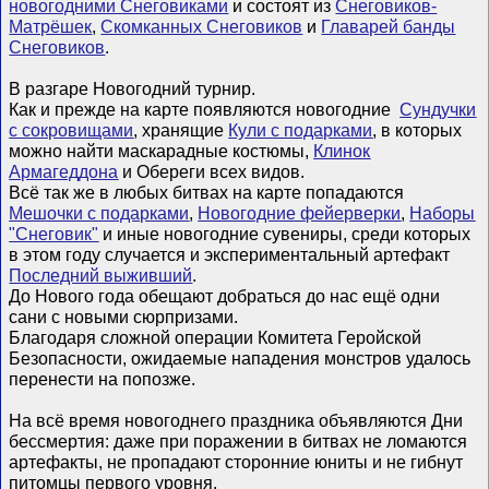
новогодними Снеговиками
и состоят из
Снеговиков-
Матрёшек
,
Скомканных Снеговиков
и
Главарей банды
Снеговиков
.
В разгаре Новогодний турнир.
Как и прежде на карте появляются новогодние
Сундучки
с сокровищами
, хранящие
Кули с подарками
, в которых
можно найти маскарадные костюмы,
Клинок
Армагеддона
и Обереги всех видов.
Всё так же в любых битвах на карте попадаются
Мешочки с подарками
,
Новогодние фейерверки
,
Наборы
"Снеговик"
и иные новогодние сувениры, среди которых
в этом году случается и экспериментальный артефакт
Последний выживший
.
До Нового года обещают добраться до нас ещё одни
сани с новыми сюрпризами.
Благодаря сложной операции Комитета Геройской
Безопасности, ожидаемые нападения монстров удалось
перенести на попозже.
На всё время новогоднего праздника объявляются Дни
бессмертия: даже при поражении в битвах не ломаются
артефакты, не пропадают сторонние юниты и не гибнут
питомцы первого уровня.