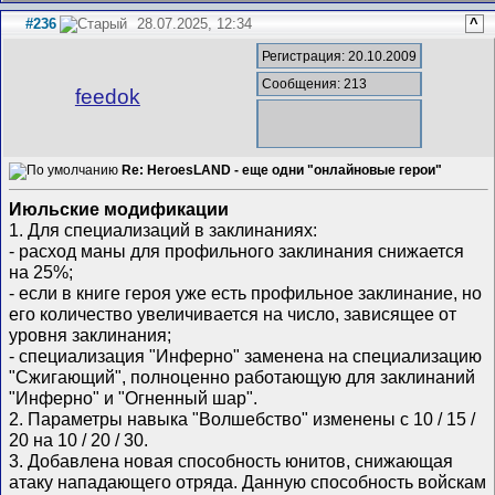
#236
28.07.2025, 12:34
^
Регистрация: 20.10.2009
Сообщения: 213
feedok
Re: HeroesLAND - еще одни "онлайновые герои"
Июльские модификации
1. Для специализаций в заклинаниях:
- расход маны для профильного заклинания снижается
на 25%;
- если в книге героя уже есть профильное заклинание, но
его количество увеличивается на число, зависящее от
уровня заклинания;
- специализация "Инферно" заменена на специализацию
"Сжигающий", полноценно работающую для заклинаний
"Инферно" и "Огненный шар".
2. Параметры навыка "Волшебство" изменены с 10 / 15 /
20 на 10 / 20 / 30.
3. Добавлена новая способность юнитов, снижающая
атаку нападающего отряда. Данную способность войскам