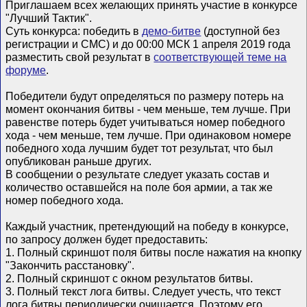
Приглашаем всех желающих принять участие в конкурсе
"Лучший Тактик".
Суть конкурса: победить в
демо-битве
(доступной без
регистрации и СМС) и до 00:00 МСК 1 апреля 2019 года
разместить свой результат в
соответствующей теме на
форуме
.
Победители будут определяться по размеру потерь на
момент окончания битвы - чем меньше, тем лучше. При
равенстве потерь будет учитываться номер победного
хода - чем меньше, тем лучше. При одинаковом номере
победного хода лучшим будет тот результат, что был
опубликован раньше других.
В сообщении о результате следует указать состав и
количество оставшейся на поле боя армии, а так же
номер победного хода.
Каждый участник, претендующий на победу в конкурсе,
по запросу должен будет предоставить:
1. Полный скриншот поля битвы после нажатия на кнопку
"Закончить расстановку".
2. Полный скриншот с окном результатов битвы.
3. Полный текст лога битвы. Следует учесть, что текст
лога битвы периодически очищается. Поэтому его