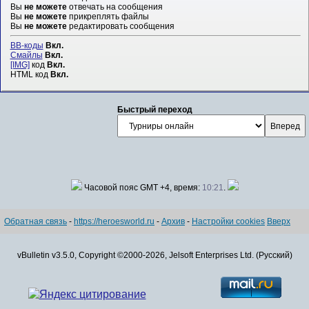
Вы
не можете
отвечать на сообщения
Вы
не можете
прикреплять файлы
Вы
не можете
редактировать сообщения
BB-коды
Вкл.
Смайлы
Вкл.
[IMG]
код
Вкл.
HTML код
Вкл.
Быстрый переход
Часовой пояс GMT +4, время:
10:21
.
Обратная связь
-
https://heroesworld.ru
-
Архив
-
Настройки cookies
Вверх
vBulletin v3.5.0, Copyright ©2000-2026, Jelsoft Enterprises Ltd. (Русский)