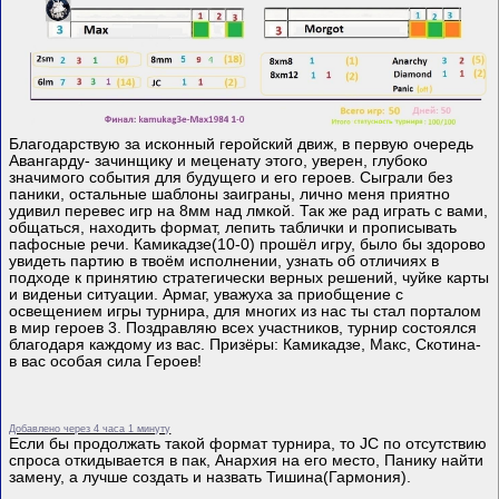
Благодарствую за исконный геройский движ, в первую очередь
Авангарду- зачинщику и меценату этого, уверен, глубоко
значимого события для будущего и его героев. Сыграли без
паники, остальные шаблоны заиграны, лично меня приятно
удивил перевес игр на 8мм над лмкой. Так же рад играть с вами,
общаться, находить формат, лепить таблички и прописывать
пафосные речи. Камикадзе(10-0) прошёл игру, было бы здорово
увидеть партию в твоём исполнении, узнать об отличиях в
подходе к принятию стратегически верных решений, чуйке карты
и виденьи ситуации. Армаг, уважуха за приобщение с
освещением игры турнира, для многих из нас ты стал порталом
в мир героев 3. Поздравляю всех участников, турнир состоялся
благодаря каждому из вас. Призёры: Камикадзе, Макс, Скотина-
в вас особая сила Героев!
Добавлено через 4 часа 1 минуту
Если бы продолжать такой формат турнира, то JC по отсутствию
спроса откидывается в пак, Анархия на его место, Панику найти
замену, а лучше создать и назвать Тишина(Гармония).