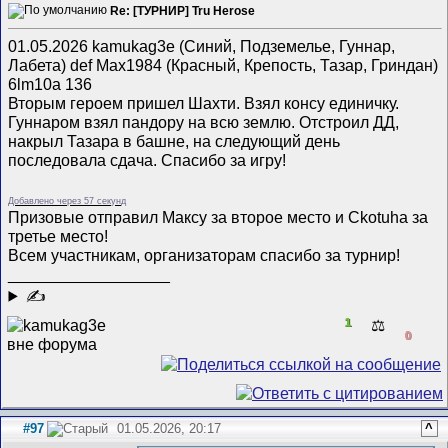
Re: [ТУРНИР] Tru Herose
01.05.2026 kamukag3e (Синий, Подземелье, Гуннар,
Лабета) def Max1984 (Красный, Крепость, Тазар, Гриндан)
6lm10a 136
Вторым героем пришел Шахти. Взял консу единичку.
Гуннаром взял пандору на всю землю. Отстроил ДД,
накрыл Тазара в башне, на следующий день
последовала сдача. Спасибо за игру!
Добавлено через 57 секунд
Призовые отправил Максу за второе место и Ckotuha за
третье место!
Всем участникам, организаторам спасибо за турнир!
__________________
✍
1
⚖️
0
#97
01.05.2026, 20:17
^