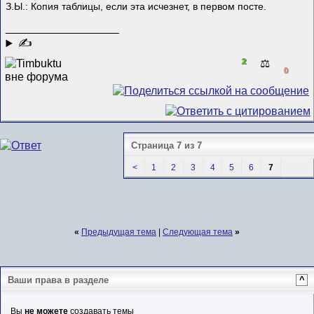
З.Ы.: Копия таблицы, если эта исчезнет, в первом посте.
__________________
✍
2
⚖️
0
Страница 7 из 7
<
1
2
3
4
5
6
7
«
Предыдущая тема
|
Следующая тема
»
Ваши права в разделе
^
Вы
не можете
создавать темы