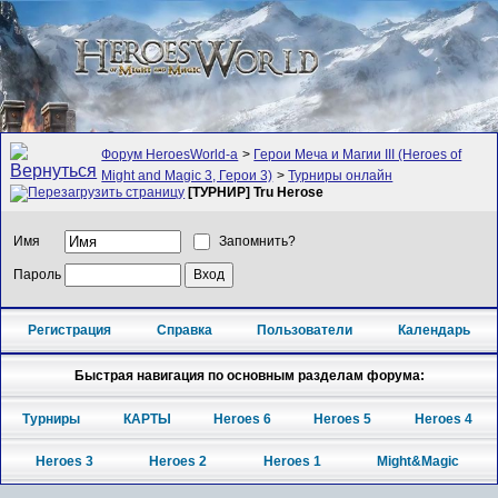
Форум HeroesWorld-а
>
Герои Меча и Магии III (Heroes of
Might and Magic 3, Герои 3)
>
Турниры онлайн
[ТУРНИР] Tru Herose
Имя
Запомнить?
Пароль
Регистрация
Справка
Пользователи
Календарь
Быстрая навигация по основным разделам форума:
Турниры
КАРТЫ
Heroes 6
Heroes 5
Heroes 4
Heroes 3
Heroes 2
Heroes 1
Might&Magic