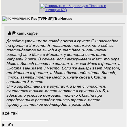
Re: [ТУРНИР] Tru Herose
kamukag3e
Давайте уточним по поводу очков в группе С и раскладов
на финал и 3 место. Я правильно понимаю, что сейчас
претендентов на выход в финал двое (и они начали
играть) это Макс и Моргот, у которых есть шанс
набрать 2 очка. В случае, если выигрывает Макс, то игра
Макс с Bubuch ничего не значит, так как Макс в финале, а
Ckotuha занимает 3 место. Если же выигрывает Моргот,
то Моргот в финале, а Макс обязан побеждать Bubuch,
чтобы занять третье место, иначе снова Ckotuha
занимает 3 место.
Очки заработанные в группах А и Б не считаются,
считается только место занятое в группах А и Б, и
здесь это условие помогает только Ckotuha при
определенных раскладах занять третье место.
Прошу участников подтвердить расклады.
всё так!
__________________
✍