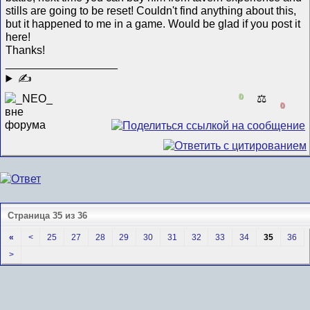
stills are going to be reset! Couldn't find anything about this,
but it happened to me in a game. Would be glad if you post it
here!
Thanks!
__________________
✍
0
⚖️
0
Страница 35 из 36
«
<
25
27
28
29
30
31
32
33
34
35
36
>