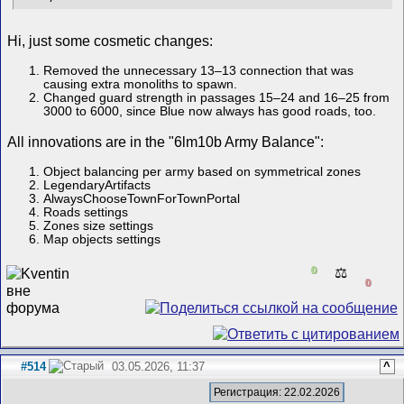
Hi, just some cosmetic changes:
Removed the unnecessary 13–13 connection that was
causing extra monoliths to spawn.
Changed guard strength in passages 15–24 and 16–25 from
3000 to 6000, since Blue now always has good roads, too.
All innovations are in the "6lm10b Army Balance":
Object balancing per army based on symmetrical zones
LegendaryArtifacts
AlwaysChooseTownForTownPortal
Roads settings
Zones size settings
Map objects settings
0
⚖️
0
#514
03.05.2026, 11:37
^
Регистрация: 22.02.2026