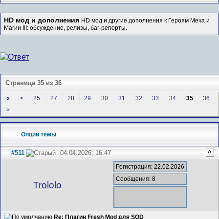
HD мод и дополнения
HD мод и другие дополнения к Героям Меча и
Магии III: обсуждение, релизы, баг-репорты.
Страница 35 из 36
«
<
25
27
28
29
30
31
32
33
34
35
36
>
Опции темы
#511
04.04.2026, 16:47
^
Регистрация: 22.02.2026
Сообщения: 8
Trololo
Re: Плагин Fresh Mod для SOD