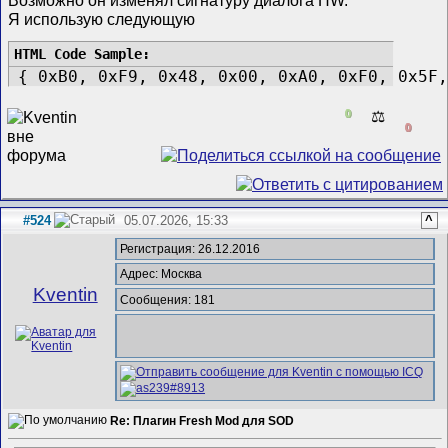
Возможно он изменял сигнатуру диалога HW.
Я использую следующую
{ 0xB0, 0xF9, 0x48, 0x00, 0xA0, 0xF0, 0x5F,
0
⚖️
0
#524
05.07.2026, 15:33
^
Регистрация: 26.12.2016
Адрес: Москва
Kventin
Сообщения: 181
Re: Плагин Fresh Mod для SOD