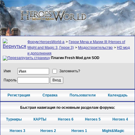
Форум HeroesWorld-а
>
Герои Меча и Магии III (Heroes of
Might and Magic 3, Герои 3)
>
Модостроительство
>
HD мод
и дополнения
Плагин Fresh Mod для SOD
Имя
Запомнить?
Пароль
Регистрация
Справка
Пользователи
Календарь
Быстрая навигация по основным разделам форума:
Турниры
КАРТЫ
Heroes 6
Heroes 5
Heroes 4
Heroes 3
Heroes 2
Heroes 1
Might&Magic