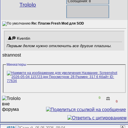
Сообщения: 8
Trololo
Re: Плагин Fresh Mod для SOD
Kventin
Первым делом нужно отключить все другие плагины.
strannost
Миниатюры
0
⚖️
0
#519
05.05.2026, 09:04
^