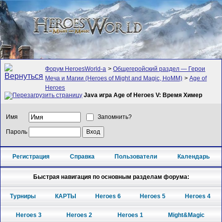
Форум HeroesWorld-а
>
Общегеройский раздел — Герои
Меча и Магии (Heroes of Might and Magic, HoMM)
>
Age of
Heroes
Java игра Age of Heroes V: Время Химер
Имя
Запомнить?
Пароль
Регистрация
Справка
Пользователи
Календарь
Быстрая навигация по основным разделам форума:
Турниры
КАРТЫ
Heroes 6
Heroes 5
Heroes 4
Heroes 3
Heroes 2
Heroes 1
Might&Magic