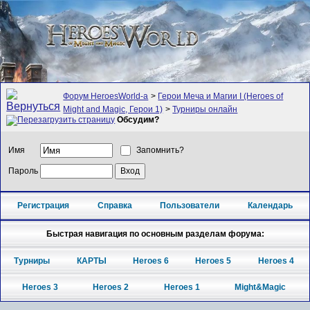
Форум HeroesWorld-а
>
Герои Меча и Магии I (Heroes of
Might and Magic, Герои 1)
>
Турниры онлайн
Обсудим?
Имя
Запомнить?
Пароль
Регистрация
Справка
Пользователи
Календарь
Быстрая навигация по основным разделам форума:
Турниры
КАРТЫ
Heroes 6
Heroes 5
Heroes 4
Heroes 3
Heroes 2
Heroes 1
Might&Magic