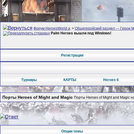
Форум HeroesWorld-а
>
Общегеройский раздел — Герои Ме
Palm Heroes вышли под Windows!
Регистрация
Турниры
КАРТЫ
Heroes 6
Порты Heroes of Might and Magic
Порты Heroes of Might and Magic
Опции темы