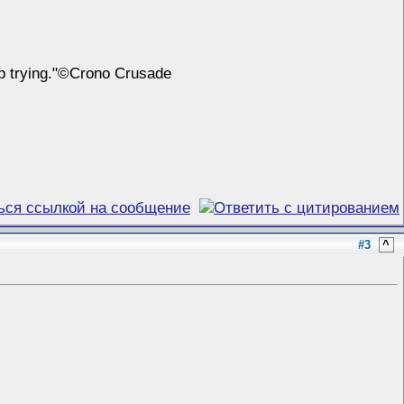
ep trying."©Crono Crusade
#3
^