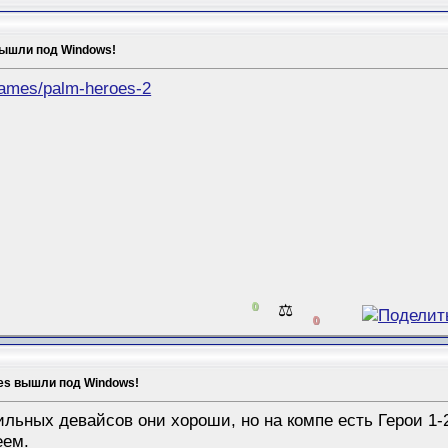
вышли под Windows!
games/palm-heroes-2
0
⚖️
0
oes вышли под Windows!
льных девайсов они хороши, но на компе есть Герои 1-2
еем.