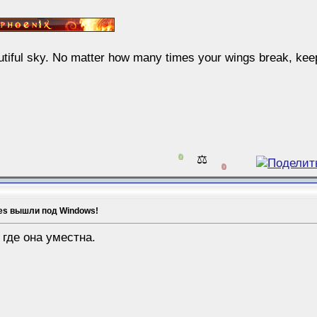
eautiful sky. No matter how many times your wings break, ke
0
⚖️
0
oes вышли под Windows!
 где она уместна.