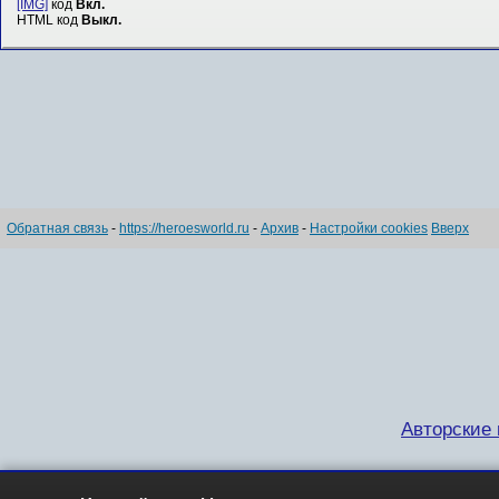
[IMG]
код
Вкл.
HTML код
Выкл.
Обратная связь
-
https://heroesworld.ru
-
Архив
-
Настройки cookies
Вверх
Авторские п