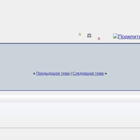
0
⚖️
0
«
Предыдущая тема
|
Следующая тема
»