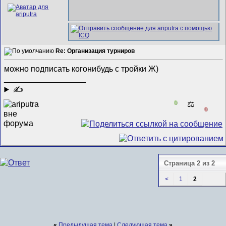
Re: Организация турниров
можно подписать когонибудь с тройки Ж)
__________________
✍
0
⚖️
0
Страница 2 из 2
<
1
2
«
Предыдущая тема
|
Следующая тема
»