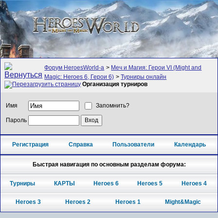
Форум HeroesWorld-а
>
Меч и Магия: Герои VI (Might and
Magic: Heroes 6, Герои 6)
>
Турниры онлайн
Организация турниров
Имя
Запомнить?
Пароль
Регистрация
Справка
Пользователи
Календарь
Быстрая навигация по основным разделам форума:
Турниры
КАРТЫ
Heroes 6
Heroes 5
Heroes 4
Heroes 3
Heroes 2
Heroes 1
Might&Magic