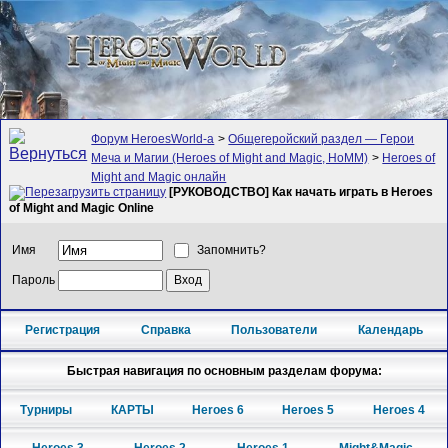
Форум HeroesWorld-а
>
Общегеройский раздел — Герои
Меча и Магии (Heroes of Might and Magic, HoMM)
>
Heroes of
Might and Magic онлайн
[РУКОВОДСТВО] Как начать играть в Heroes
of Might and Magic Online
Имя
Запомнить?
Пароль
Регистрация
Справка
Пользователи
Календарь
Быстрая навигация по основным разделам форума:
Турниры
КАРТЫ
Heroes 6
Heroes 5
Heroes 4