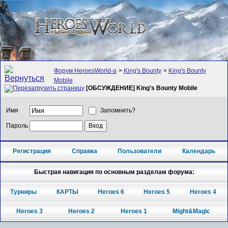
Форум HeroesWorld-а
>
King's Bounty
>
King's Bounty
Mobile
[ОБСУЖДЕНИЕ] King's Bounty Mobile
Имя
Запомнить?
Пароль
Регистрация
Справка
Пользователи
Календарь
Быстрая навигация по основным разделам форума:
Турниры
КАРТЫ
Heroes 6
Heroes 5
Heroes 4
Heroes 3
Heroes 2
Heroes 1
Might&Magic