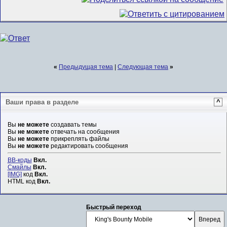
«
Предыдущая тема
|
Следующая тема
»
Ваши права в разделе
^
Вы
не можете
создавать темы
Вы
не можете
отвечать на сообщения
Вы
не можете
прикреплять файлы
Вы
не можете
редактировать сообщения
BB-коды
Вкл.
Смайлы
Вкл.
[IMG]
код
Вкл.
HTML код
Вкл.
Быстрый переход