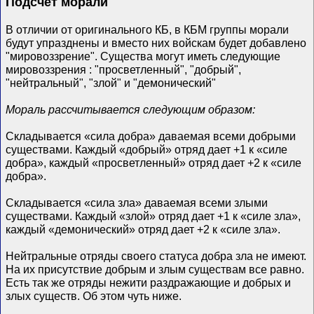
Подсчет морали
В отличии от оригинального КБ, в КБМ группы морали
будут упразднены и вместо них войскам будет добавлено
"мировоззрение". Существа могут иметь следующие
мировоззрения : "просветленный", "добрый",
"нейтральный", "злой" и "демонический"
Мораль рассчитывается следующим образом:
Складывается «сила добра» даваемая всеми добрыми
существами. Каждый «добрый» отряд дает +1 к «силе
добра», каждый «просветленный» отряд дает +2 к «силе
добра».
Складывается «сила зла» даваемая всеми злыми
существами. Каждый «злой» отряд дает +1 к «силе зла»,
каждый «демонический» отряд дает +2 к «силе зла».
Нейтральные отряды своего статуса добра зла не имеют.
На их присутствие добрым и злым существам все равно.
Есть так же отряды нежити раздражающие и добрых и
злых существ. Об этом чуть ниже.